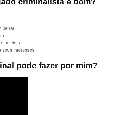
ado criminalista é bom?
 penal.
ão.
ajudiciais.
 seus interesses.
nal pode fazer por mim?