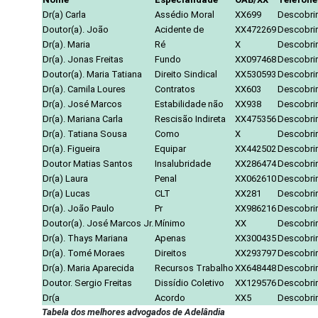
Dr(a) Carla
Assédio Moral
XX699
Descobrir
Doutor(a). João
Acidente de
XX472269
Descobrir
Dr(a). Maria
Ré
X
Descobrir
Dr(a). Jonas Freitas
Fundo
XX097468
Descobrir
Doutor(a). Maria Tatiana
Direito Sindical
XX530593
Descobrir
Dr(a). Camila Loures
Contratos
XX603
Descobrir
Dr(a). José Marcos
Estabilidade não
XX938
Descobrir
Dr(a). Mariana Carla
Rescisão Indireta
XX475356
Descobrir
Dr(a). Tatiana Sousa
Como
X
Descobrir
Dr(a). Figueira
Equipar
XX442502
Descobrir
Doutor Matias Santos
Insalubridade
XX286474
Descobrir
Dr(a) Laura
Penal
XX062610
Descobrir
Dr(a) Lucas
CLT
XX281
Descobrir
Dr(a). João Paulo
Pr
XX986216
Descobrir
Doutor(a). José Marcos Jr.
Mínimo
XX
Descobrir
Dr(a). Thays Mariana
Apenas
XX300435
Descobrir
Dr(a). Tomé Moraes
Direitos
XX293797
Descobrir
Dr(a). Maria Aparecida
Recursos Trabalho
XX648448
Descobrir
Doutor. Sergio Freitas
Dissídio Coletivo
XX129576
Descobrir
Dr(a
Acordo
XX5
Descobrir
Tabela dos melhores advogados de Adelândia