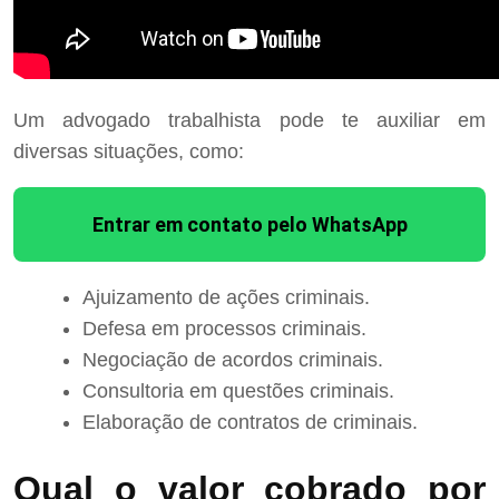
Um advogado trabalhista pode te auxiliar em
diversas situações, como:
Entrar em contato pelo WhatsApp
Ajuizamento de ações criminais.
Defesa em processos criminais.
Negociação de acordos criminais.
Consultoria em questões criminais.
Elaboração de contratos de criminais.
Qual o valor cobrado por