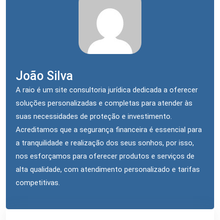
João Silva
A raio é um site consultoria jurídica dedicada a oferecer
soluções personalizadas e completas para atender às
suas necessidades de proteção e investimento.
Acreditamos que a segurança financeira é essencial para
a tranquilidade e realização dos seus sonhos, por isso,
nos esforçamos para oferecer produtos e serviços de
alta qualidade, com atendimento personalizado e tarifas
competitivas.