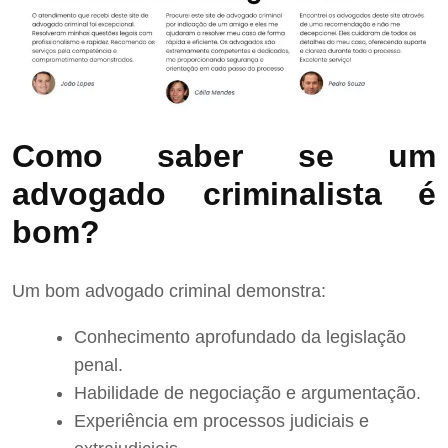
Como saber se um
advogado criminalista é
bom?
Um bom advogado criminal demonstra:
Conhecimento aprofundado da legislação
penal.
Habilidade de negociação e argumentação.
Experiência em processos judiciais e