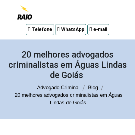
Advogado
Telefone
WhatsApp
e-mail
criminal
em
Curitiba
20 melhores advogados
criminalistas em Águas Lindas
de Goiás
Advogado Criminal
Blog
20 melhores advogados criminalistas em Águas
Lindas de Goiás