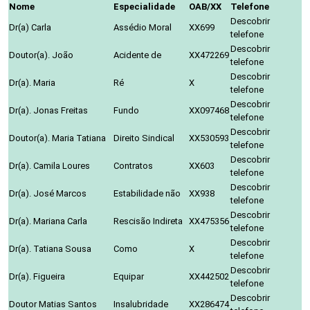
Nome
Especialidade
OAB/XX
Telefone
Descobrir
Dr(a) Carla
Assédio Moral
XX699
telefone
Descobrir
Doutor(a). João
Acidente de
XX472269
telefone
Descobrir
Dr(a). Maria
Ré
X
telefone
Descobrir
Dr(a). Jonas Freitas
Fundo
XX097468
telefone
Descobrir
Doutor(a). Maria Tatiana
Direito Sindical
XX530593
telefone
Descobrir
Dr(a). Camila Loures
Contratos
XX603
telefone
Descobrir
Dr(a). José Marcos
Estabilidade não
XX938
telefone
Descobrir
Dr(a). Mariana Carla
Rescisão Indireta
XX475356
telefone
Descobrir
Dr(a). Tatiana Sousa
Como
X
telefone
Descobrir
Dr(a). Figueira
Equipar
XX442502
telefone
Descobrir
Doutor Matias Santos
Insalubridade
XX286474