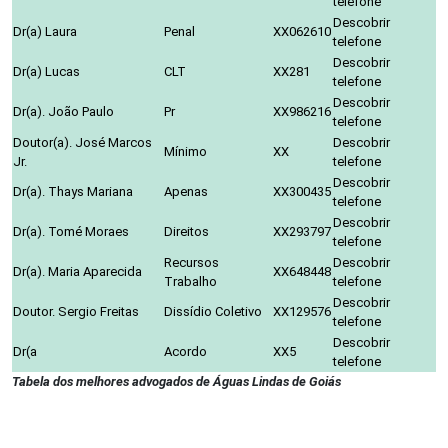
telefone
Descobrir
Dr(a) Laura
Penal
XX062610
telefone
Descobrir
Dr(a) Lucas
CLT
XX281
telefone
Descobrir
Dr(a). João Paulo
Pr
XX986216
telefone
Doutor(a). José Marcos
Descobrir
Mínimo
XX
Jr.
telefone
Descobrir
Dr(a). Thays Mariana
Apenas
XX300435
telefone
Descobrir
Dr(a). Tomé Moraes
Direitos
XX293797
telefone
Recursos
Descobrir
Dr(a). Maria Aparecida
XX648448
Trabalho
telefone
Descobrir
Doutor. Sergio Freitas
Dissídio Coletivo
XX129576
telefone
Descobrir
Dr(a
Acordo
XX5
telefone
Tabela dos melhores advogados de Águas Lindas de Goiás