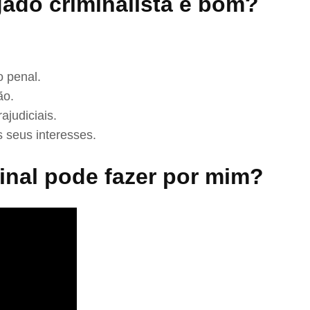
ado criminalista é bom?
 penal.
ão.
ajudiciais.
 seus interesses.
nal pode fazer por mim?