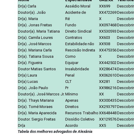
Dr(a) Carla
Assédio Moral
XX699
Descobrir
Doutor(a). João
Acidente de
XX472269
Descobrir
Dr(a). Maria
Ré
X
Descobrir
Dr(a). Jonas Freitas
Fundo
XX097468
Descobrir
Doutor(a). Maria Tatiana
Direito Sindical
XX530593
Descobrir
Dr(a). Camila Loures
Contratos
XX603
Descobrir
Dr(a). José Marcos
Estabilidade não
XX938
Descobrir
Dr(a). Mariana Carla
Rescisão Indireta
XX475356
Descobrir
Dr(a). Tatiana Sousa
Como
X
Descobrir
Dr(a). Figueira
Equipar
XX442502
Descobrir
Doutor Matias Santos
Insalubridade
XX286474
Descobrir
Dr(a) Laura
Penal
XX062610
Descobrir
Dr(a) Lucas
CLT
XX281
Descobrir
Dr(a). João Paulo
Pr
XX986216
Descobrir
Doutor(a). José Marcos Jr.
Mínimo
XX
Descobrir
Dr(a). Thays Mariana
Apenas
XX300435
Descobrir
Dr(a). Tomé Moraes
Direitos
XX293797
Descobrir
Dr(a). Maria Aparecida
Recursos Trabalho
XX648448
Descobrir
Doutor. Sergio Freitas
Dissídio Coletivo
XX129576
Descobrir
Dr(a
Acordo
XX5
Descobrir
Tabela dos melhores advogados de Alexânia