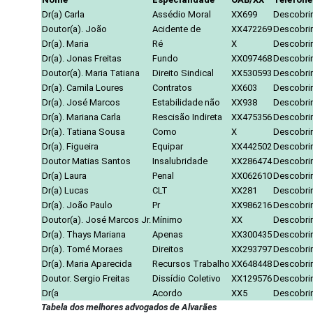
Dr(a) Carla
Assédio Moral
XX699
Descobrir
Doutor(a). João
Acidente de
XX472269
Descobrir
Dr(a). Maria
Ré
X
Descobrir
Dr(a). Jonas Freitas
Fundo
XX097468
Descobrir
Doutor(a). Maria Tatiana
Direito Sindical
XX530593
Descobrir
Dr(a). Camila Loures
Contratos
XX603
Descobrir
Dr(a). José Marcos
Estabilidade não
XX938
Descobrir
Dr(a). Mariana Carla
Rescisão Indireta
XX475356
Descobrir
Dr(a). Tatiana Sousa
Como
X
Descobrir
Dr(a). Figueira
Equipar
XX442502
Descobrir
Doutor Matias Santos
Insalubridade
XX286474
Descobrir
Dr(a) Laura
Penal
XX062610
Descobrir
Dr(a) Lucas
CLT
XX281
Descobrir
Dr(a). João Paulo
Pr
XX986216
Descobrir
Doutor(a). José Marcos Jr.
Mínimo
XX
Descobrir
Dr(a). Thays Mariana
Apenas
XX300435
Descobrir
Dr(a). Tomé Moraes
Direitos
XX293797
Descobrir
Dr(a). Maria Aparecida
Recursos Trabalho
XX648448
Descobrir
Doutor. Sergio Freitas
Dissídio Coletivo
XX129576
Descobrir
Dr(a
Acordo
XX5
Descobrir
Tabela dos melhores advogados de Alvarães