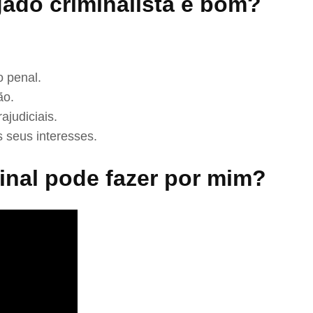
ado criminalista é bom?
 penal.
ão.
ajudiciais.
 seus interesses.
nal pode fazer por mim?