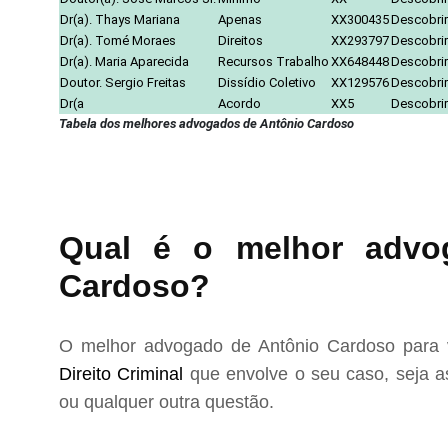
Dr(a). Thays Mariana
Apenas
XX300435
Descobrir
Dr(a). Tomé Moraes
Direitos
XX293797
Descobrir
Dr(a). Maria Aparecida
Recursos Trabalho
XX648448
Descobrir
Doutor. Sergio Freitas
Dissídio Coletivo
XX129576
Descobrir
Dr(a
Acordo
XX5
Descobrir
Tabela dos melhores advogados de Antônio Cardoso
Qual é o melhor advog
Cardoso?
O melhor advogado de Antônio Cardoso para v
Direito Criminal
que envolve o seu caso, seja as
ou qualquer outra questão.