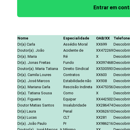
Entrar em con
Nome
Especialidade
OAB/XX
Telefone
Dr(a) Carla
Assédio Moral
XX699
Descobrir
Doutor(a). João
Acidente de
XX472269
Descobrir
Dr(a). Maria
Ré
X
Descobrir
Dr(a). Jonas Freitas
Fundo
XX097468
Descobrir
Doutor(a). Maria Tatiana
Direito Sindical
XX530593
Descobrir
Dr(a). Camila Loures
Contratos
XX603
Descobrir
Dr(a). José Marcos
Estabilidade não
XX938
Descobrir
Dr(a). Mariana Carla
Rescisão Indireta
XX475356
Descobrir
Dr(a). Tatiana Sousa
Como
X
Descobrir
Dr(a). Figueira
Equipar
XX442502
Descobrir
Doutor Matias Santos
Insalubridade
XX286474
Descobrir
Dr(a) Laura
Penal
XX062610
Descobrir
Dr(a) Lucas
CLT
XX281
Descobrir
Dr(a). João Paulo
Pr
XX986216
Descobrir
Doutor(a). José Marcos Jr.
Mínimo
XX
Descobrir