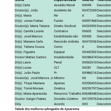
Dr(a) Carla
Assédio Moral
XX699
Descobrir
Doutor(a). João
Acidente de
XX472269
Descobrir
Dr(a). Maria
Ré
X
Descobrir
Dr(a). Jonas Freitas
Fundo
XX097468
Descobrir
Doutor(a). Maria Tatiana
Direito Sindical
XX530593
Descobrir
Dr(a). Camila Loures
Contratos
XX603
Descobrir
Dr(a). José Marcos
Estabilidade não
XX938
Descobrir
Dr(a). Mariana Carla
Rescisão Indireta
XX475356
Descobrir
Dr(a). Tatiana Sousa
Como
X
Descobrir
Dr(a). Figueira
Equipar
XX442502
Descobrir
Doutor Matias Santos
Insalubridade
XX286474
Descobrir
Dr(a) Laura
Penal
XX062610
Descobrir
Dr(a) Lucas
CLT
XX281
Descobrir
Dr(a). João Paulo
Pr
XX986216
Descobrir
Doutor(a). José Marcos Jr.
Mínimo
XX
Descobrir
Dr(a). Thays Mariana
Apenas
XX300435
Descobrir
Dr(a). Tomé Moraes
Direitos
XX293797
Descobrir
Dr(a). Maria Aparecida
Recursos Trabalho
XX648448
Descobrir
Doutor. Sergio Freitas
Dissídio Coletivo
XX129576
Descobrir
Dr(a
Acordo
XX5
Descobrir
Tabela dos melhores advogados de Apuarema