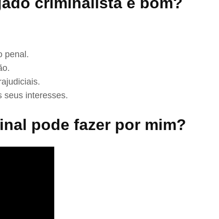
ado criminalista é bom?
 penal.
ão.
ajudiciais.
 seus interesses.
nal pode fazer por mim?