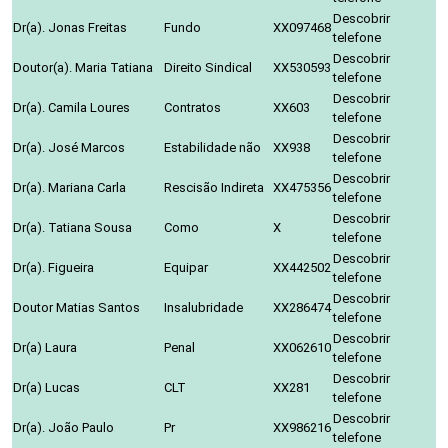
Descobrir
Dr(a). Jonas Freitas
Fundo
XX097468
telefone
Descobrir
Doutor(a). Maria Tatiana
Direito Sindical
XX530593
telefone
Descobrir
Dr(a). Camila Loures
Contratos
XX603
telefone
Descobrir
Dr(a). José Marcos
Estabilidade não
XX938
telefone
Descobrir
Dr(a). Mariana Carla
Rescisão Indireta
XX475356
telefone
Descobrir
Dr(a). Tatiana Sousa
Como
X
telefone
Descobrir
Dr(a). Figueira
Equipar
XX442502
telefone
Descobrir
Doutor Matias Santos
Insalubridade
XX286474
telefone
Descobrir
Dr(a) Laura
Penal
XX062610
telefone
Descobrir
Dr(a) Lucas
CLT
XX281
telefone
Descobrir
Dr(a). João Paulo
Pr
XX986216
telefone