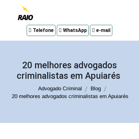
Advogado
Telefone
WhatsApp
e-mail
criminal
em
Curitiba
20 melhores advogados
criminalistas em Apuiarés
Advogado Criminal
Blog
20 melhores advogados criminalistas em Apuiarés