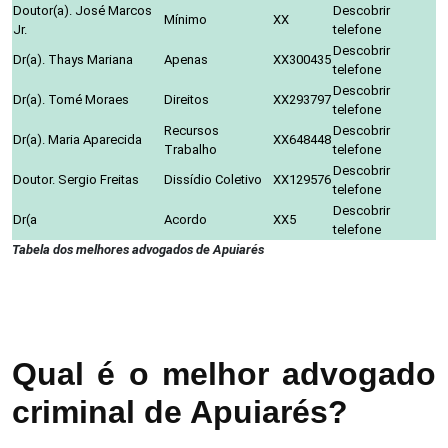
Doutor(a). José Marcos
Descobrir
Mínimo
XX
Jr.
telefone
Descobrir
Dr(a). Thays Mariana
Apenas
XX300435
telefone
Descobrir
Dr(a). Tomé Moraes
Direitos
XX293797
telefone
Recursos
Descobrir
Dr(a). Maria Aparecida
XX648448
Trabalho
telefone
Descobrir
Doutor. Sergio Freitas
Dissídio Coletivo
XX129576
telefone
Descobrir
Dr(a
Acordo
XX5
telefone
Tabela dos melhores advogados de Apuiarés
Qual é o melhor advogado
criminal de Apuiarés?