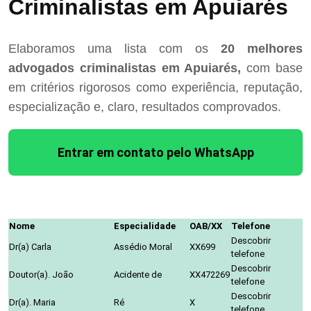
Criminalistas em Apuiarés
Elaboramos uma lista com os
20 melhores
advogados criminalistas em Apuiarés,
com base
em critérios rigorosos como experiência, reputação,
especialização e, claro, resultados comprovados.
Entrar em contato pelo WhatsApp
Nome
Especialidade
OAB/XX
Telefone
Descobrir
Dr(a) Carla
Assédio Moral
XX699
telefone
Descobrir
Doutor(a). João
Acidente de
XX472269
telefone
Descobrir
Dr(a). Maria
Ré
X
telefone