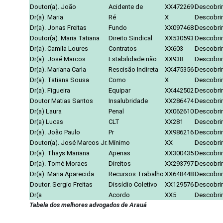
Doutor(a). João
Acidente de
XX472269
Descobrir
Dr(a). Maria
Ré
X
Descobrir
Dr(a). Jonas Freitas
Fundo
XX097468
Descobrir
Doutor(a). Maria Tatiana
Direito Sindical
XX530593
Descobrir
Dr(a). Camila Loures
Contratos
XX603
Descobrir
Dr(a). José Marcos
Estabilidade não
XX938
Descobrir
Dr(a). Mariana Carla
Rescisão Indireta
XX475356
Descobrir
Dr(a). Tatiana Sousa
Como
X
Descobrir
Dr(a). Figueira
Equipar
XX442502
Descobrir
Doutor Matias Santos
Insalubridade
XX286474
Descobrir
Dr(a) Laura
Penal
XX062610
Descobrir
Dr(a) Lucas
CLT
XX281
Descobrir
Dr(a). João Paulo
Pr
XX986216
Descobrir
Doutor(a). José Marcos Jr.
Mínimo
XX
Descobrir
Dr(a). Thays Mariana
Apenas
XX300435
Descobrir
Dr(a). Tomé Moraes
Direitos
XX293797
Descobrir
Dr(a). Maria Aparecida
Recursos Trabalho
XX648448
Descobrir
Doutor. Sergio Freitas
Dissídio Coletivo
XX129576
Descobrir
Dr(a
Acordo
XX5
Descobrir
Tabela dos melhores advogados de Arauá