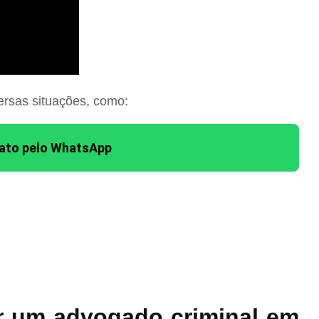
ersas situações, como:
tato pelo WhatsApp
r um advogado criminal em