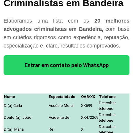
Criminalistas em Bandeira
Elaboramos uma lista com os
20 melhores
advogados criminalistas em Bandeira,
com base
em critérios rigorosos como experiência, reputação,
especialização e, claro, resultados comprovados.
Entrar em contato pelo WhatsApp
Nome
Especialidade
OAB/XX
Telefone
Descobrir
Dr(a) Carla
Assédio Moral
XX699
telefone
Descobrir
Doutor(a). João
Acidente de
XX472269
telefone
Descobrir
Dr(a). Maria
Ré
X
telefone