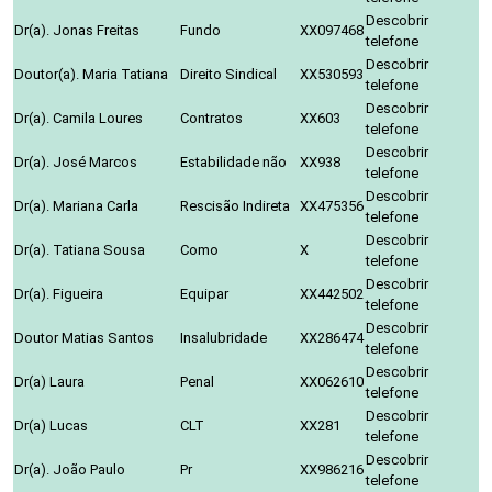
Descobrir
Dr(a). Jonas Freitas
Fundo
XX097468
telefone
Descobrir
Doutor(a). Maria Tatiana
Direito Sindical
XX530593
telefone
Descobrir
Dr(a). Camila Loures
Contratos
XX603
telefone
Descobrir
Dr(a). José Marcos
Estabilidade não
XX938
telefone
Descobrir
Dr(a). Mariana Carla
Rescisão Indireta
XX475356
telefone
Descobrir
Dr(a). Tatiana Sousa
Como
X
telefone
Descobrir
Dr(a). Figueira
Equipar
XX442502
telefone
Descobrir
Doutor Matias Santos
Insalubridade
XX286474
telefone
Descobrir
Dr(a) Laura
Penal
XX062610
telefone
Descobrir
Dr(a) Lucas
CLT
XX281
telefone
Descobrir
Dr(a). João Paulo
Pr
XX986216
telefone