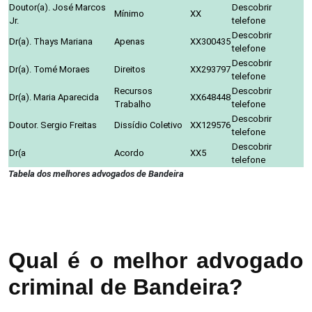
Doutor(a). José Marcos
Descobrir
Mínimo
XX
Jr.
telefone
Descobrir
Dr(a). Thays Mariana
Apenas
XX300435
telefone
Descobrir
Dr(a). Tomé Moraes
Direitos
XX293797
telefone
Recursos
Descobrir
Dr(a). Maria Aparecida
XX648448
Trabalho
telefone
Descobrir
Doutor. Sergio Freitas
Dissídio Coletivo
XX129576
telefone
Descobrir
Dr(a
Acordo
XX5
telefone
Tabela dos melhores advogados de Bandeira
Qual é o melhor advogado
criminal de Bandeira?