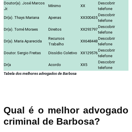
Doutor(a). José Marcos
Descobrir
Mínimo
XX
Jr.
telefone
Descobrir
Dr(a). Thays Mariana
Apenas
XX300435
telefone
Descobrir
Dr(a). Tomé Moraes
Direitos
XX293797
telefone
Recursos
Descobrir
Dr(a). Maria Aparecida
XX648448
Trabalho
telefone
Descobrir
Doutor. Sergio Freitas
Dissídio Coletivo
XX129576
telefone
Descobrir
Dr(a
Acordo
XX5
telefone
Tabela dos melhores advogados de Barbosa
Qual é o melhor advogado
criminal de Barbosa?