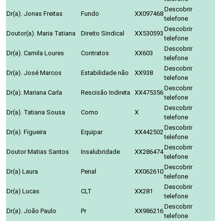
Descobrir
Dr(a). Jonas Freitas
Fundo
XX097468
telefone
Descobrir
Doutor(a). Maria Tatiana
Direito Sindical
XX530593
telefone
Descobrir
Dr(a). Camila Loures
Contratos
XX603
telefone
Descobrir
Dr(a). José Marcos
Estabilidade não
XX938
telefone
Descobrir
Dr(a). Mariana Carla
Rescisão Indireta
XX475356
telefone
Descobrir
Dr(a). Tatiana Sousa
Como
X
telefone
Descobrir
Dr(a). Figueira
Equipar
XX442502
telefone
Descobrir
Doutor Matias Santos
Insalubridade
XX286474
telefone
Descobrir
Dr(a) Laura
Penal
XX062610
telefone
Descobrir
Dr(a) Lucas
CLT
XX281
telefone
Descobrir
Dr(a). João Paulo
Pr
XX986216
telefone