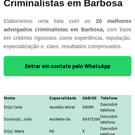
Criminalistas em Barbosa
Elaboramos uma lista com os
20 melhores
advogados criminalistas em Barbosa,
com base
em critérios rigorosos como experiência, reputação,
especialização e, claro, resultados comprovados.
Entrar em contato pelo WhatsApp
Nome
Especialidade
OAB/XX
Telefone
Descobrir
Dr(a) Carla
Assédio Moral
XX699
telefone
Descobrir
Doutor(a). João
Acidente de
XX472269
telefone
Descobrir
Dr(a). Maria
Ré
X
telefone