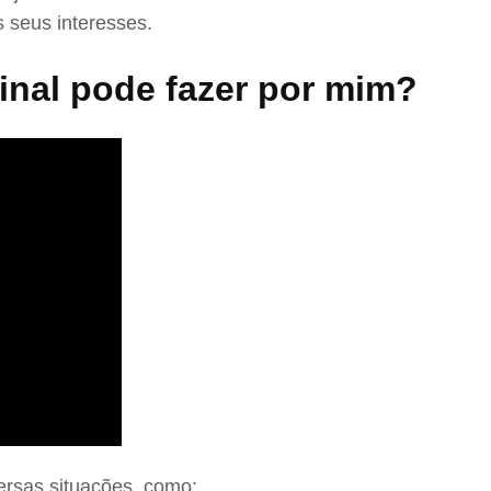
 seus interesses.
nal pode fazer por mim?
ersas situações, como: