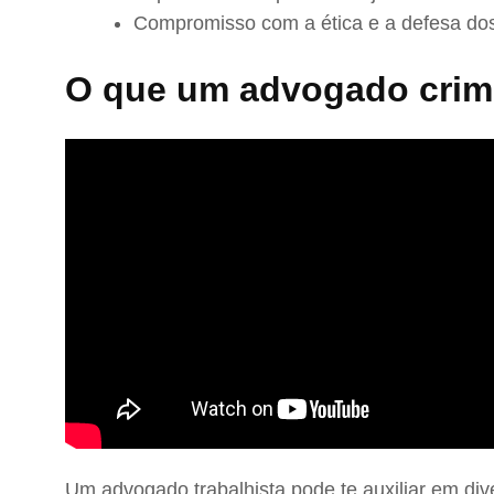
Compromisso com a ética e a defesa dos
O que um advogado crimi
Um advogado trabalhista pode te auxiliar em div