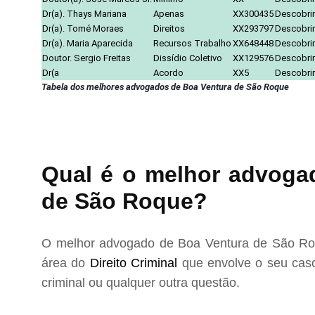
Dr(a). Thays Mariana
Apenas
XX300435
Descobrir
Dr(a). Tomé Moraes
Direitos
XX293797
Descobrir
Dr(a). Maria Aparecida
Recursos Trabalho
XX648448
Descobrir
Doutor. Sergio Freitas
Dissídio Coletivo
XX129576
Descobrir
Dr(a
Acordo
XX5
Descobrir
Tabela dos melhores advogados de Boa Ventura de São Roque
Qual é o melhor advogad
de São Roque?
O melhor advogado de Boa Ventura de São Roq
área do
Direito Criminal
que envolve o seu caso
criminal ou qualquer outra questão.