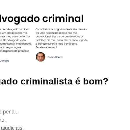
ado criminalista é bom?
 penal.
ão.
ajudiciais.