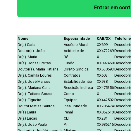
Entrar em con
Nome
Especialidade
OAB/XX
Telefone
Dr(a) Carla
Assédio Moral
XX699
Descobrir
Doutor(a). João
Acidente de
XX472269
Descobrir
Dr(a). Maria
Ré
X
Descobrir
Dr(a). Jonas Freitas
Fundo
XX097468
Descobrir
Doutor(a). Maria Tatiana
Direito Sindical
XX530593
Descobrir
Dr(a). Camila Loures
Contratos
XX603
Descobrir
Dr(a). José Marcos
Estabilidade não
XX938
Descobrir
Dr(a). Mariana Carla
Rescisão Indireta
XX475356
Descobrir
Dr(a). Tatiana Sousa
Como
X
Descobrir
Dr(a). Figueira
Equipar
XX442502
Descobrir
Doutor Matias Santos
Insalubridade
XX286474
Descobrir
Dr(a) Laura
Penal
XX062610
Descobrir
Dr(a) Lucas
CLT
XX281
Descobrir
Dr(a). João Paulo
Pr
XX986216
Descobrir
Doutor(a). José Marcos Jr.
Mínimo
XX
Descobrir