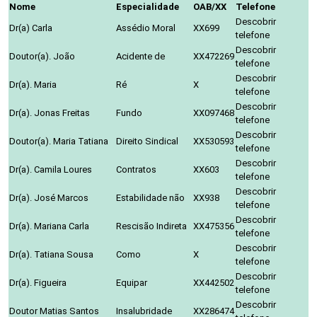
Nome
Especialidade
OAB/XX
Telefone
Descobrir
Dr(a) Carla
Assédio Moral
XX699
telefone
Descobrir
Doutor(a). João
Acidente de
XX472269
telefone
Descobrir
Dr(a). Maria
Ré
X
telefone
Descobrir
Dr(a). Jonas Freitas
Fundo
XX097468
telefone
Descobrir
Doutor(a). Maria Tatiana
Direito Sindical
XX530593
telefone
Descobrir
Dr(a). Camila Loures
Contratos
XX603
telefone
Descobrir
Dr(a). José Marcos
Estabilidade não
XX938
telefone
Descobrir
Dr(a). Mariana Carla
Rescisão Indireta
XX475356
telefone
Descobrir
Dr(a). Tatiana Sousa
Como
X
telefone
Descobrir
Dr(a). Figueira
Equipar
XX442502
telefone
Descobrir
Doutor Matias Santos
Insalubridade
XX286474