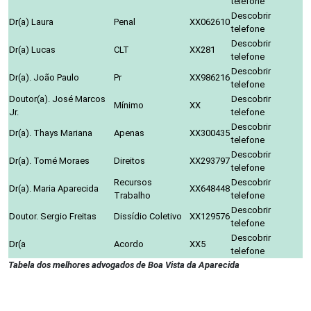
telefone
Descobrir
Dr(a) Laura
Penal
XX062610
telefone
Descobrir
Dr(a) Lucas
CLT
XX281
telefone
Descobrir
Dr(a). João Paulo
Pr
XX986216
telefone
Doutor(a). José Marcos
Descobrir
Mínimo
XX
Jr.
telefone
Descobrir
Dr(a). Thays Mariana
Apenas
XX300435
telefone
Descobrir
Dr(a). Tomé Moraes
Direitos
XX293797
telefone
Recursos
Descobrir
Dr(a). Maria Aparecida
XX648448
Trabalho
telefone
Descobrir
Doutor. Sergio Freitas
Dissídio Coletivo
XX129576
telefone
Descobrir
Dr(a
Acordo
XX5
telefone
Tabela dos melhores advogados de Boa Vista da Aparecida