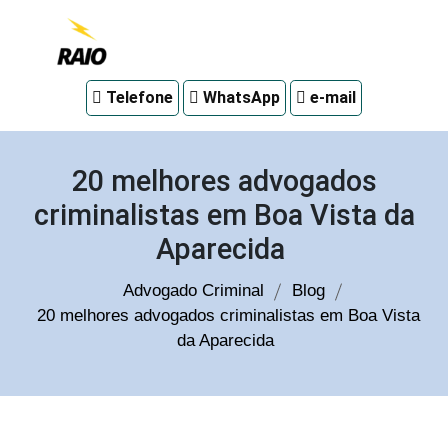
Advogado
Telefone
WhatsApp
e-mail
criminal
em
Curitiba
20 melhores advogados
criminalistas em Boa Vista da
Aparecida
Advogado Criminal
Blog
20 melhores advogados criminalistas em Boa Vista
da Aparecida