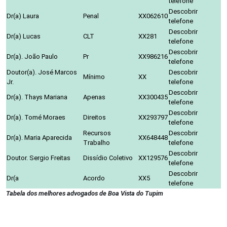
telefone
Descobrir
Dr(a) Laura
Penal
XX062610
telefone
Descobrir
Dr(a) Lucas
CLT
XX281
telefone
Descobrir
Dr(a). João Paulo
Pr
XX986216
telefone
Doutor(a). José Marcos
Descobrir
Mínimo
XX
Jr.
telefone
Descobrir
Dr(a). Thays Mariana
Apenas
XX300435
telefone
Descobrir
Dr(a). Tomé Moraes
Direitos
XX293797
telefone
Recursos
Descobrir
Dr(a). Maria Aparecida
XX648448
Trabalho
telefone
Descobrir
Doutor. Sergio Freitas
Dissídio Coletivo
XX129576
telefone
Descobrir
Dr(a
Acordo
XX5
telefone
Tabela dos melhores advogados de Boa Vista do Tupim