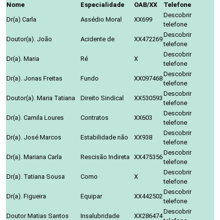
Nome
Especialidade
OAB/XX
Telefone
Descobrir
Dr(a) Carla
Assédio Moral
XX699
telefone
Descobrir
Doutor(a). João
Acidente de
XX472269
telefone
Descobrir
Dr(a). Maria
Ré
X
telefone
Descobrir
Dr(a). Jonas Freitas
Fundo
XX097468
telefone
Descobrir
Doutor(a). Maria Tatiana
Direito Sindical
XX530593
telefone
Descobrir
Dr(a). Camila Loures
Contratos
XX603
telefone
Descobrir
Dr(a). José Marcos
Estabilidade não
XX938
telefone
Descobrir
Dr(a). Mariana Carla
Rescisão Indireta
XX475356
telefone
Descobrir
Dr(a). Tatiana Sousa
Como
X
telefone
Descobrir
Dr(a). Figueira
Equipar
XX442502
telefone
Descobrir
Doutor Matias Santos
Insalubridade
XX286474