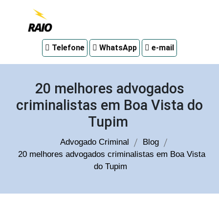
Advogado
Telefone
WhatsApp
e-mail
criminal
em
Curitiba
20 melhores advogados
criminalistas em Boa Vista do
Tupim
Advogado Criminal
Blog
20 melhores advogados criminalistas em Boa Vista
do Tupim