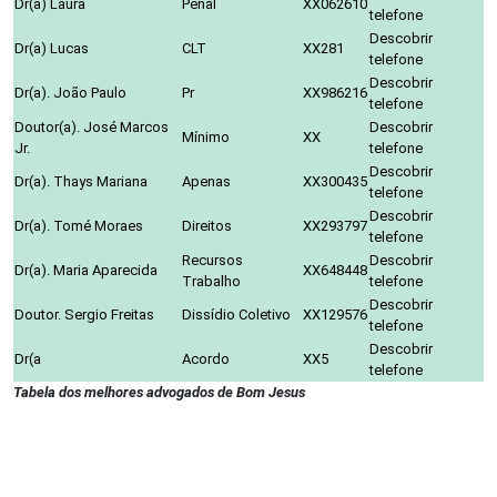
Dr(a) Laura
Penal
XX062610
telefone
Descobrir
Dr(a) Lucas
CLT
XX281
telefone
Descobrir
Dr(a). João Paulo
Pr
XX986216
telefone
Doutor(a). José Marcos
Descobrir
Mínimo
XX
Jr.
telefone
Descobrir
Dr(a). Thays Mariana
Apenas
XX300435
telefone
Descobrir
Dr(a). Tomé Moraes
Direitos
XX293797
telefone
Recursos
Descobrir
Dr(a). Maria Aparecida
XX648448
Trabalho
telefone
Descobrir
Doutor. Sergio Freitas
Dissídio Coletivo
XX129576
telefone
Descobrir
Dr(a
Acordo
XX5
telefone
Tabela dos melhores advogados de Bom Jesus