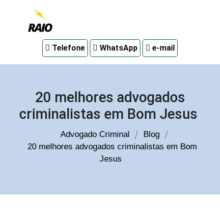
Advogado
Telefone
WhatsApp
e-mail
criminal
em
Curitiba
20 melhores advogados
criminalistas em Bom Jesus
Advogado Criminal
Blog
20 melhores advogados criminalistas em Bom
Jesus