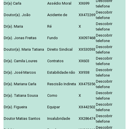
Descobrir
Dr(a) Carla
Assédio Moral
XX699
telefone
Descobrir
Doutor(a). João
Acidente de
XX472269
telefone
Descobrir
Dr(a). Maria
Ré
X
telefone
Descobrir
Dr(a). Jonas Freitas
Fundo
XX097468
telefone
Descobrir
Doutor(a). Maria Tatiana
Direito Sindical
XX530593
telefone
Descobrir
Dr(a). Camila Loures
Contratos
XX603
telefone
Descobrir
Dr(a). José Marcos
Estabilidade não
XX938
telefone
Descobrir
Dr(a). Mariana Carla
Rescisão Indireta
XX475356
telefone
Descobrir
Dr(a). Tatiana Sousa
Como
X
telefone
Descobrir
Dr(a). Figueira
Equipar
XX442502
telefone
Descobrir
Doutor Matias Santos
Insalubridade
XX286474
telefone
Descobrir