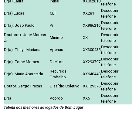
Dr(a) Laura
Penal
XX062610
telefone
Descobrir
Dr(a) Lucas
CLT
XX281
telefone
Descobrir
Dr(a). João Paulo
Pr
XX986216
telefone
Doutor(a). José Marcos
Descobrir
Mínimo
XX
Jr.
telefone
Descobrir
Dr(a). Thays Mariana
Apenas
XX300435
telefone
Descobrir
Dr(a). Tomé Moraes
Direitos
XX293797
telefone
Recursos
Descobrir
Dr(a). Maria Aparecida
XX648448
Trabalho
telefone
Descobrir
Doutor. Sergio Freitas
Dissídio Coletivo
XX129576
telefone
Descobrir
Dr(a
Acordo
XX5
telefone
Tabela dos melhores advogados de Bom Lugar