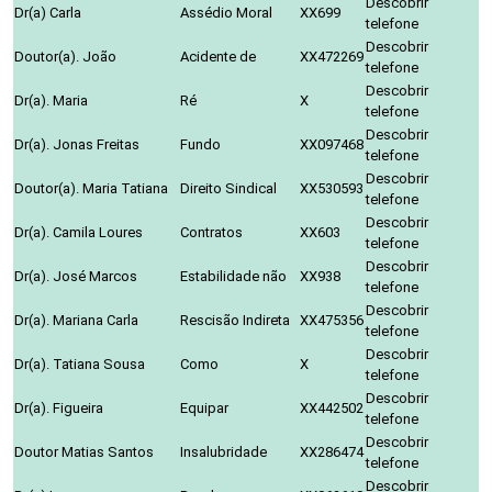
Descobrir
Dr(a) Carla
Assédio Moral
XX699
telefone
Descobrir
Doutor(a). João
Acidente de
XX472269
telefone
Descobrir
Dr(a). Maria
Ré
X
telefone
Descobrir
Dr(a). Jonas Freitas
Fundo
XX097468
telefone
Descobrir
Doutor(a). Maria Tatiana
Direito Sindical
XX530593
telefone
Descobrir
Dr(a). Camila Loures
Contratos
XX603
telefone
Descobrir
Dr(a). José Marcos
Estabilidade não
XX938
telefone
Descobrir
Dr(a). Mariana Carla
Rescisão Indireta
XX475356
telefone
Descobrir
Dr(a). Tatiana Sousa
Como
X
telefone
Descobrir
Dr(a). Figueira
Equipar
XX442502
telefone
Descobrir
Doutor Matias Santos
Insalubridade
XX286474
telefone
Descobrir