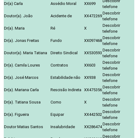
Descobrir
Dr(a) Carla
Assédio Moral
XX699
telefone
Descobrir
Doutor(a). João
Acidente de
XX472269
telefone
Descobrir
Dr(a). Maria
Ré
X
telefone
Descobrir
Dr(a). Jonas Freitas
Fundo
XX097468
telefone
Descobrir
Doutor(a). Maria Tatiana
Direito Sindical
XX530593
telefone
Descobrir
Dr(a). Camila Loures
Contratos
XX603
telefone
Descobrir
Dr(a). José Marcos
Estabilidade não
XX938
telefone
Descobrir
Dr(a). Mariana Carla
Rescisão Indireta
XX475356
telefone
Descobrir
Dr(a). Tatiana Sousa
Como
X
telefone
Descobrir
Dr(a). Figueira
Equipar
XX442502
telefone
Descobrir
Doutor Matias Santos
Insalubridade
XX286474
telefone
Descobrir