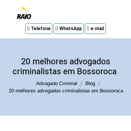
Advogado
Telefone
WhatsApp
e-mail
criminal
em
Curitiba
20 melhores advogados
criminalistas em Bossoroca
Advogado Criminal
Blog
20 melhores advogados criminalistas em Bossoroca