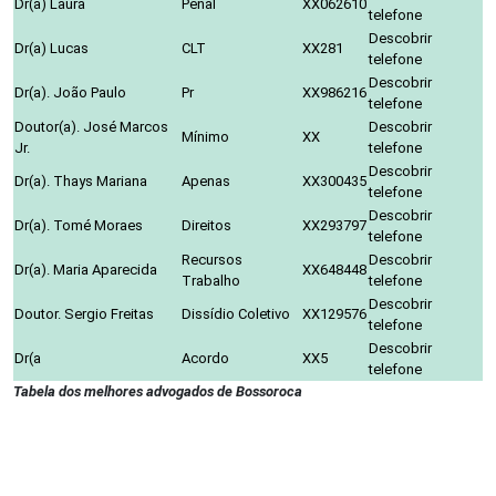
Dr(a) Laura
Penal
XX062610
telefone
Descobrir
Dr(a) Lucas
CLT
XX281
telefone
Descobrir
Dr(a). João Paulo
Pr
XX986216
telefone
Doutor(a). José Marcos
Descobrir
Mínimo
XX
Jr.
telefone
Descobrir
Dr(a). Thays Mariana
Apenas
XX300435
telefone
Descobrir
Dr(a). Tomé Moraes
Direitos
XX293797
telefone
Recursos
Descobrir
Dr(a). Maria Aparecida
XX648448
Trabalho
telefone
Descobrir
Doutor. Sergio Freitas
Dissídio Coletivo
XX129576
telefone
Descobrir
Dr(a
Acordo
XX5
telefone
Tabela dos melhores advogados de Bossoroca