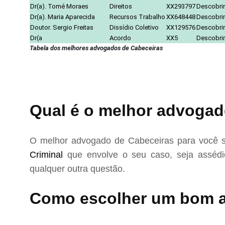
Dr(a). Tomé Moraes
Direitos
XX293797
Descobrir
Dr(a). Maria Aparecida
Recursos Trabalho
XX648448
Descobrir
Doutor. Sergio Freitas
Dissídio Coletivo
XX129576
Descobrir
Dr(a
Acordo
XX5
Descobrir
Tabela dos melhores advogados de Cabeceiras
Qual é o melhor advogad
O melhor advogado de Cabeceiras para você s
Criminal
que envolve o seu caso, seja assédio
qualquer outra questão.
Como escolher um bom 