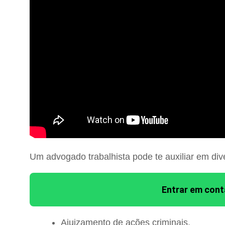
Um advogado trabalhista pode te auxiliar em div
Entrar em con
Ajuizamento de ações criminais.