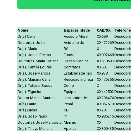
Nome
Especialidade
OAB/XX
Telefone
Dr(a) Carla
Assédio Moral
XX699
Descobrir
Doutor(a). João
Acidente de
XX472269
Descobrir
Dr(a). Maria
Ré
X
Descobrir
Dr(a). Jonas Freitas
Fundo
XX097468
Descobrir
Doutor(a). Maria Tatiana
Direito Sindical
XX530593
Descobrir
Dr(a). Camila Loures
Contratos
XX603
Descobrir
Dr(a). José Marcos
Estabilidade não
XX938
Descobrir
Dr(a). Mariana Carla
Rescisão Indireta
XX475356
Descobrir
Dr(a). Tatiana Sousa
Como
X
Descobrir
Dr(a). Figueira
Equipar
XX442502
Descobrir
Doutor Matias Santos
Insalubridade
XX286474
Descobrir
Dr(a) Laura
Penal
XX062610
Descobrir
Dr(a) Lucas
CLT
XX281
Descobrir
Dr(a). João Paulo
Pr
XX986216
Descobrir
Doutor(a). José Marcos Jr.
Mínimo
XX
Descobrir
Dr(a). Thays Mariana
Apenas
XX300435
Descobrir