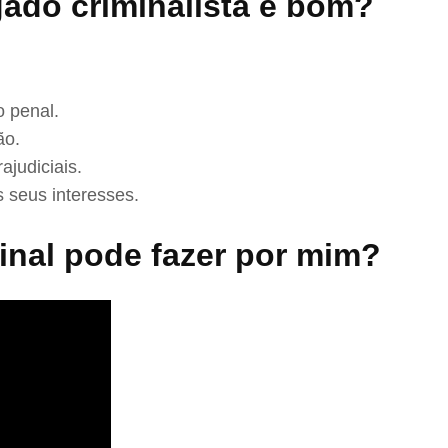
ado criminalista é bom?
 penal.
ão.
ajudiciais.
 seus interesses.
nal pode fazer por mim?