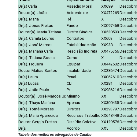
Dr(a) Carla
Assédio Moral
XX699
Descobrir
Doutor(a). João
Acidente de
XX472269
Descobrir
Dr(a). Maria
Ré
X
Descobrir
Dr(a). Jonas Freitas
Fundo
XX097468
Descobrir
Doutor(a). Maria Tatiana
Direito Sindical
XX530593
Descobrir
Dr(a). Camila Loures
Contratos
XX603
Descobrir
Dr(a). José Marcos
Estabilidade não
XX938
Descobrir
Dr(a). Mariana Carla
Rescisão Indireta
XX475356
Descobrir
Dr(a). Tatiana Sousa
Como
X
Descobrir
Dr(a). Figueira
Equipar
XX442502
Descobrir
Doutor Matias Santos
Insalubridade
XX286474
Descobrir
Dr(a) Laura
Penal
XX062610
Descobrir
Dr(a) Lucas
CLT
XX281
Descobrir
Dr(a). João Paulo
Pr
XX986216
Descobrir
Doutor(a). José Marcos Jr.
Mínimo
XX
Descobrir
Dr(a). Thays Mariana
Apenas
XX300435
Descobrir
Dr(a). Tomé Moraes
Direitos
XX293797
Descobrir
Dr(a). Maria Aparecida
Recursos Trabalho
XX648448
Descobrir
Doutor. Sergio Freitas
Dissídio Coletivo
XX129576
Descobrir
Dr(a
Acordo
XX5
Descobrir
Tabela dos melhores advogados de Caiabu