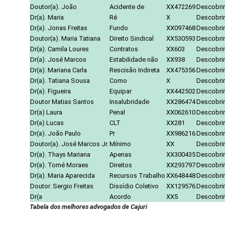
Doutor(a). João
Acidente de
XX472269
Descobrir
Dr(a). Maria
Ré
X
Descobrir
Dr(a). Jonas Freitas
Fundo
XX097468
Descobrir
Doutor(a). Maria Tatiana
Direito Sindical
XX530593
Descobrir
Dr(a). Camila Loures
Contratos
XX603
Descobrir
Dr(a). José Marcos
Estabilidade não
XX938
Descobrir
Dr(a). Mariana Carla
Rescisão Indireta
XX475356
Descobrir
Dr(a). Tatiana Sousa
Como
X
Descobrir
Dr(a). Figueira
Equipar
XX442502
Descobrir
Doutor Matias Santos
Insalubridade
XX286474
Descobrir
Dr(a) Laura
Penal
XX062610
Descobrir
Dr(a) Lucas
CLT
XX281
Descobrir
Dr(a). João Paulo
Pr
XX986216
Descobrir
Doutor(a). José Marcos Jr.
Mínimo
XX
Descobrir
Dr(a). Thays Mariana
Apenas
XX300435
Descobrir
Dr(a). Tomé Moraes
Direitos
XX293797
Descobrir
Dr(a). Maria Aparecida
Recursos Trabalho
XX648448
Descobrir
Doutor. Sergio Freitas
Dissídio Coletivo
XX129576
Descobrir
Dr(a
Acordo
XX5
Descobrir
Tabela dos melhores advogados de Cajuri