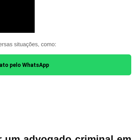
ersas situações, como:
tato pelo WhatsApp
r um advogado criminal em