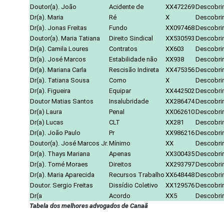
Doutor(a). João
Acidente de
XX472269
Descobrir
Dr(a). Maria
Ré
X
Descobrir
Dr(a). Jonas Freitas
Fundo
XX097468
Descobrir
Doutor(a). Maria Tatiana
Direito Sindical
XX530593
Descobrir
Dr(a). Camila Loures
Contratos
XX603
Descobrir
Dr(a). José Marcos
Estabilidade não
XX938
Descobrir
Dr(a). Mariana Carla
Rescisão Indireta
XX475356
Descobrir
Dr(a). Tatiana Sousa
Como
X
Descobrir
Dr(a). Figueira
Equipar
XX442502
Descobrir
Doutor Matias Santos
Insalubridade
XX286474
Descobrir
Dr(a) Laura
Penal
XX062610
Descobrir
Dr(a) Lucas
CLT
XX281
Descobrir
Dr(a). João Paulo
Pr
XX986216
Descobrir
Doutor(a). José Marcos Jr.
Mínimo
XX
Descobrir
Dr(a). Thays Mariana
Apenas
XX300435
Descobrir
Dr(a). Tomé Moraes
Direitos
XX293797
Descobrir
Dr(a). Maria Aparecida
Recursos Trabalho
XX648448
Descobrir
Doutor. Sergio Freitas
Dissídio Coletivo
XX129576
Descobrir
Dr(a
Acordo
XX5
Descobrir
Tabela dos melhores advogados de Canaã