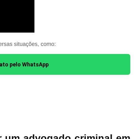
ersas situações, como:
tato pelo WhatsApp
r um advogado criminal em