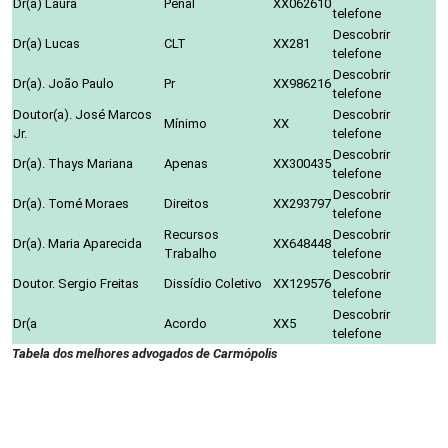
Dr(a) Laura
Penal
XX062610
telefone
Descobrir
Dr(a) Lucas
CLT
XX281
telefone
Descobrir
Dr(a). João Paulo
Pr
XX986216
telefone
Doutor(a). José Marcos
Descobrir
Mínimo
XX
Jr.
telefone
Descobrir
Dr(a). Thays Mariana
Apenas
XX300435
telefone
Descobrir
Dr(a). Tomé Moraes
Direitos
XX293797
telefone
Recursos
Descobrir
Dr(a). Maria Aparecida
XX648448
Trabalho
telefone
Descobrir
Doutor. Sergio Freitas
Dissídio Coletivo
XX129576
telefone
Descobrir
Dr(a
Acordo
XX5
telefone
Tabela dos melhores advogados de Carmópolis