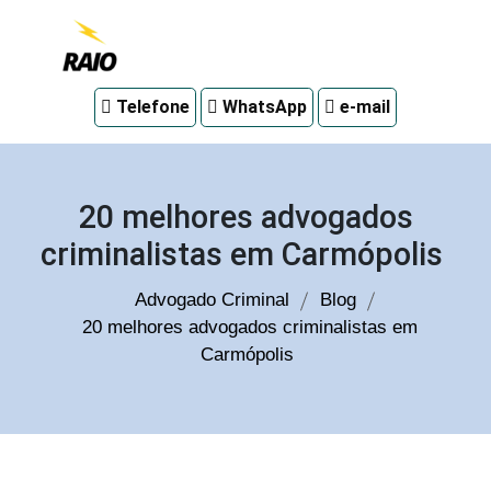
Advogado
Telefone
WhatsApp
e-mail
criminal
em
Curitiba
20 melhores advogados
criminalistas em Carmópolis
Advogado Criminal
Blog
20 melhores advogados criminalistas em
Carmópolis