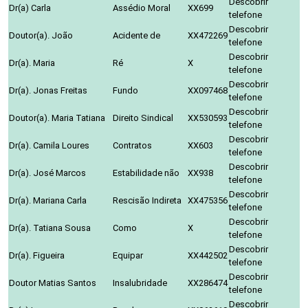
Descobrir
Dr(a) Carla
Assédio Moral
XX699
telefone
Descobrir
Doutor(a). João
Acidente de
XX472269
telefone
Descobrir
Dr(a). Maria
Ré
X
telefone
Descobrir
Dr(a). Jonas Freitas
Fundo
XX097468
telefone
Descobrir
Doutor(a). Maria Tatiana
Direito Sindical
XX530593
telefone
Descobrir
Dr(a). Camila Loures
Contratos
XX603
telefone
Descobrir
Dr(a). José Marcos
Estabilidade não
XX938
telefone
Descobrir
Dr(a). Mariana Carla
Rescisão Indireta
XX475356
telefone
Descobrir
Dr(a). Tatiana Sousa
Como
X
telefone
Descobrir
Dr(a). Figueira
Equipar
XX442502
telefone
Descobrir
Doutor Matias Santos
Insalubridade
XX286474
telefone
Descobrir