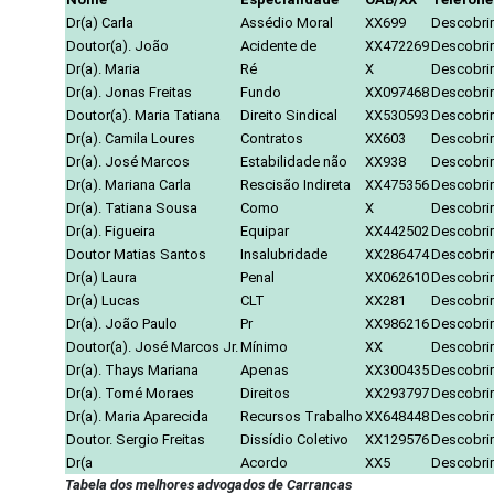
Dr(a) Carla
Assédio Moral
XX699
Descobrir
Doutor(a). João
Acidente de
XX472269
Descobrir
Dr(a). Maria
Ré
X
Descobrir
Dr(a). Jonas Freitas
Fundo
XX097468
Descobrir
Doutor(a). Maria Tatiana
Direito Sindical
XX530593
Descobrir
Dr(a). Camila Loures
Contratos
XX603
Descobrir
Dr(a). José Marcos
Estabilidade não
XX938
Descobrir
Dr(a). Mariana Carla
Rescisão Indireta
XX475356
Descobrir
Dr(a). Tatiana Sousa
Como
X
Descobrir
Dr(a). Figueira
Equipar
XX442502
Descobrir
Doutor Matias Santos
Insalubridade
XX286474
Descobrir
Dr(a) Laura
Penal
XX062610
Descobrir
Dr(a) Lucas
CLT
XX281
Descobrir
Dr(a). João Paulo
Pr
XX986216
Descobrir
Doutor(a). José Marcos Jr.
Mínimo
XX
Descobrir
Dr(a). Thays Mariana
Apenas
XX300435
Descobrir
Dr(a). Tomé Moraes
Direitos
XX293797
Descobrir
Dr(a). Maria Aparecida
Recursos Trabalho
XX648448
Descobrir
Doutor. Sergio Freitas
Dissídio Coletivo
XX129576
Descobrir
Dr(a
Acordo
XX5
Descobrir
Tabela dos melhores advogados de Carrancas