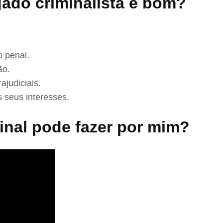
ado criminalista é bom?
 penal.
ão.
ajudiciais.
 seus interesses.
nal pode fazer por mim?