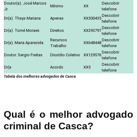
Doutor(a). José Marcos
Descobrir
Mínimo
XX
Jr.
telefone
Descobrir
Dr(a). Thays Mariana
Apenas
XX300435
telefone
Descobrir
Dr(a). Tomé Moraes
Direitos
XX293797
telefone
Recursos
Descobrir
Dr(a). Maria Aparecida
XX648448
Trabalho
telefone
Descobrir
Doutor. Sergio Freitas
Dissídio Coletivo
XX129576
telefone
Descobrir
Dr(a
Acordo
XX5
telefone
Tabela dos melhores advogados de Casca
Qual é o melhor advogado
criminal de Casca?