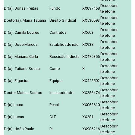
Descobrir
Dr(a). Jonas Freitas
Fundo
XX097468
telefone
Descobrir
Doutor(a). Maria Tatiana
Direito Sindical
XX530593
telefone
Descobrir
Dr(a). Camila Loures
Contratos
XX603
telefone
Descobrir
Dr(a). José Marcos
Estabilidade não
XX938
telefone
Descobrir
Dr(a). Mariana Carla
Rescisão Indireta
XX475356
telefone
Descobrir
Dr(a). Tatiana Sousa
Como
X
telefone
Descobrir
Dr(a). Figueira
Equipar
XX442502
telefone
Descobrir
Doutor Matias Santos
Insalubridade
XX286474
telefone
Descobrir
Dr(a) Laura
Penal
XX062610
telefone
Descobrir
Dr(a) Lucas
CLT
XX281
telefone
Descobrir
Dr(a). João Paulo
Pr
XX986216
telefone