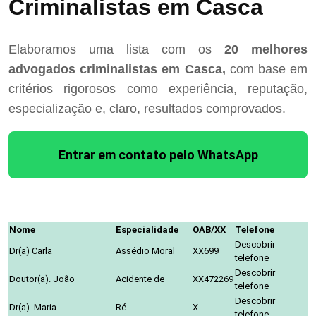
Criminalistas em Casca
Elaboramos uma lista com os
20 melhores
advogados criminalistas em Casca,
com base em
critérios rigorosos como experiência, reputação,
especialização e, claro, resultados comprovados.
Entrar em contato pelo WhatsApp
Nome
Especialidade
OAB/XX
Telefone
Descobrir
Dr(a) Carla
Assédio Moral
XX699
telefone
Descobrir
Doutor(a). João
Acidente de
XX472269
telefone
Descobrir
Dr(a). Maria
Ré
X
telefone