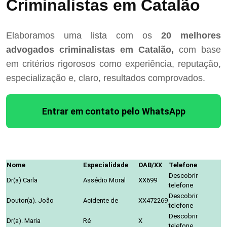
Criminalistas em Catalão
Elaboramos uma lista com os
20 melhores
advogados criminalistas em Catalão,
com base
em critérios rigorosos como experiência, reputação,
especialização e, claro, resultados comprovados.
Entrar em contato pelo WhatsApp
Nome
Especialidade
OAB/XX
Telefone
Descobrir
Dr(a) Carla
Assédio Moral
XX699
telefone
Descobrir
Doutor(a). João
Acidente de
XX472269
telefone
Descobrir
Dr(a). Maria
Ré
X
telefone