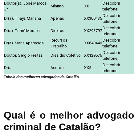
Doutor(a). José Marcos
Descobrir
Mínimo
XX
Jr.
telefone
Descobrir
Dr(a). Thays Mariana
Apenas
XX300435
telefone
Descobrir
Dr(a). Tomé Moraes
Direitos
XX293797
telefone
Recursos
Descobrir
Dr(a). Maria Aparecida
XX648448
Trabalho
telefone
Descobrir
Doutor. Sergio Freitas
Dissídio Coletivo
XX129576
telefone
Descobrir
Dr(a
Acordo
XX5
telefone
Tabela dos melhores advogados de Catalão
Qual é o melhor advogado
criminal de Catalão?