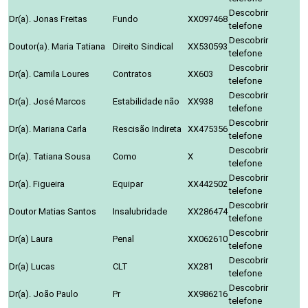
Descobrir
Dr(a). Jonas Freitas
Fundo
XX097468
telefone
Descobrir
Doutor(a). Maria Tatiana
Direito Sindical
XX530593
telefone
Descobrir
Dr(a). Camila Loures
Contratos
XX603
telefone
Descobrir
Dr(a). José Marcos
Estabilidade não
XX938
telefone
Descobrir
Dr(a). Mariana Carla
Rescisão Indireta
XX475356
telefone
Descobrir
Dr(a). Tatiana Sousa
Como
X
telefone
Descobrir
Dr(a). Figueira
Equipar
XX442502
telefone
Descobrir
Doutor Matias Santos
Insalubridade
XX286474
telefone
Descobrir
Dr(a) Laura
Penal
XX062610
telefone
Descobrir
Dr(a) Lucas
CLT
XX281
telefone
Descobrir
Dr(a). João Paulo
Pr
XX986216
telefone