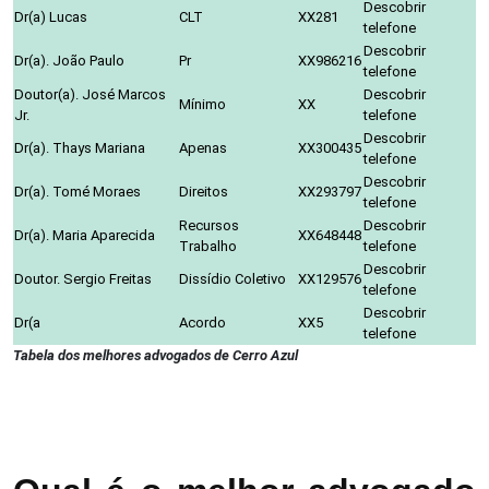
Descobrir
Dr(a) Lucas
CLT
XX281
telefone
Descobrir
Dr(a). João Paulo
Pr
XX986216
telefone
Doutor(a). José Marcos
Descobrir
Mínimo
XX
Jr.
telefone
Descobrir
Dr(a). Thays Mariana
Apenas
XX300435
telefone
Descobrir
Dr(a). Tomé Moraes
Direitos
XX293797
telefone
Recursos
Descobrir
Dr(a). Maria Aparecida
XX648448
Trabalho
telefone
Descobrir
Doutor. Sergio Freitas
Dissídio Coletivo
XX129576
telefone
Descobrir
Dr(a
Acordo
XX5
telefone
Tabela dos melhores advogados de Cerro Azul