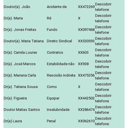
Descobrir
Doutor(a). João
Acidente de
XX472269
telefone
Descobrir
Dr(a). Maria
Ré
X
telefone
Descobrir
Dr(a). Jonas Freitas
Fundo
XX097468
telefone
Descobrir
Doutor(a). Maria Tatiana
Direito Sindical
XX530593
telefone
Descobrir
Dr(a). Camila Loures
Contratos
XX603
telefone
Descobrir
Dr(a). José Marcos
Estabilidade não
XX938
telefone
Descobrir
Dr(a). Mariana Carla
Rescisão Indireta
XX475356
telefone
Descobrir
Dr(a). Tatiana Sousa
Como
X
telefone
Descobrir
Dr(a). Figueira
Equipar
XX442502
telefone
Descobrir
Doutor Matias Santos
Insalubridade
XX286474
telefone
Descobrir
Dr(a) Laura
Penal
XX062610
telefone