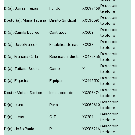
Descobrir
Dr(a). Jonas Freitas
Fundo
XX097468
telefone
Descobrir
Doutor(a). Maria Tatiana
Direito Sindical
XX530593
telefone
Descobrir
Dr(a). Camila Loures
Contratos
XX603
telefone
Descobrir
Dr(a). José Marcos
Estabilidade não
XX938
telefone
Descobrir
Dr(a). Mariana Carla
Rescisão Indireta
XX475356
telefone
Descobrir
Dr(a). Tatiana Sousa
Como
X
telefone
Descobrir
Dr(a). Figueira
Equipar
XX442502
telefone
Descobrir
Doutor Matias Santos
Insalubridade
XX286474
telefone
Descobrir
Dr(a) Laura
Penal
XX062610
telefone
Descobrir
Dr(a) Lucas
CLT
XX281
telefone
Descobrir
Dr(a). João Paulo
Pr
XX986216
telefone