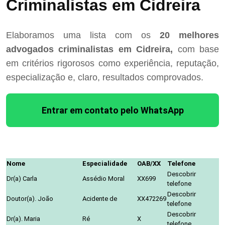
Criminalistas em Cidreira
Elaboramos uma lista com os
20 melhores
advogados criminalistas em Cidreira,
com base
em critérios rigorosos como experiência, reputação,
especialização e, claro, resultados comprovados.
Entrar em contato pelo WhatsApp
Nome
Especialidade
OAB/XX
Telefone
Descobrir
Dr(a) Carla
Assédio Moral
XX699
telefone
Descobrir
Doutor(a). João
Acidente de
XX472269
telefone
Descobrir
Dr(a). Maria
Ré
X
telefone