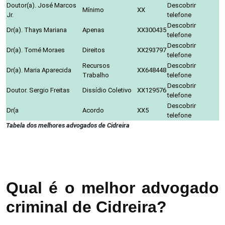
Doutor(a). José Marcos
Descobrir
Mínimo
XX
Jr.
telefone
Descobrir
Dr(a). Thays Mariana
Apenas
XX300435
telefone
Descobrir
Dr(a). Tomé Moraes
Direitos
XX293797
telefone
Recursos
Descobrir
Dr(a). Maria Aparecida
XX648448
Trabalho
telefone
Descobrir
Doutor. Sergio Freitas
Dissídio Coletivo
XX129576
telefone
Descobrir
Dr(a
Acordo
XX5
telefone
Tabela dos melhores advogados de Cidreira
Qual é o melhor advogado
criminal de Cidreira?