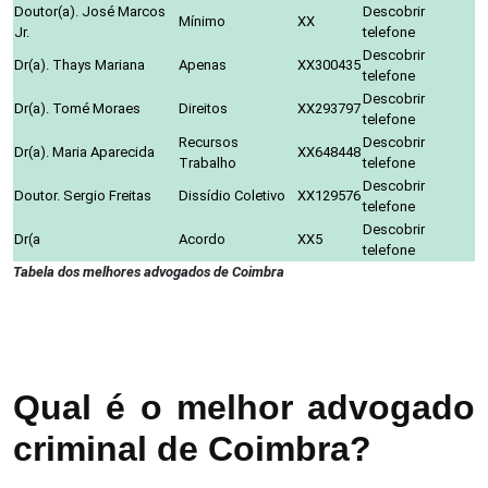
Doutor(a). José Marcos
Descobrir
Mínimo
XX
Jr.
telefone
Descobrir
Dr(a). Thays Mariana
Apenas
XX300435
telefone
Descobrir
Dr(a). Tomé Moraes
Direitos
XX293797
telefone
Recursos
Descobrir
Dr(a). Maria Aparecida
XX648448
Trabalho
telefone
Descobrir
Doutor. Sergio Freitas
Dissídio Coletivo
XX129576
telefone
Descobrir
Dr(a
Acordo
XX5
telefone
Tabela dos melhores advogados de Coimbra
Qual é o melhor advogado
criminal de Coimbra?