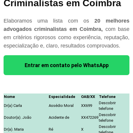
Criminalistas em Coimbra
Elaboramos uma lista com os
20 melhores
advogados criminalistas em Coimbra,
com base
em critérios rigorosos como experiência, reputação,
especialização e, claro, resultados comprovados.
Entrar em contato pelo WhatsApp
Nome
Especialidade
OAB/XX
Telefone
Descobrir
Dr(a) Carla
Assédio Moral
XX699
telefone
Descobrir
Doutor(a). João
Acidente de
XX472269
telefone
Descobrir
Dr(a). Maria
Ré
X
telefone