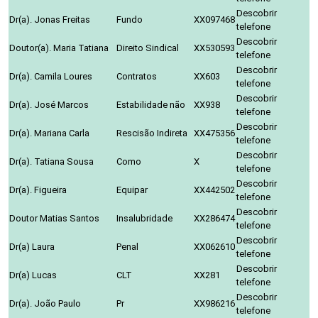
Descobrir
Dr(a). Jonas Freitas
Fundo
XX097468
telefone
Descobrir
Doutor(a). Maria Tatiana
Direito Sindical
XX530593
telefone
Descobrir
Dr(a). Camila Loures
Contratos
XX603
telefone
Descobrir
Dr(a). José Marcos
Estabilidade não
XX938
telefone
Descobrir
Dr(a). Mariana Carla
Rescisão Indireta
XX475356
telefone
Descobrir
Dr(a). Tatiana Sousa
Como
X
telefone
Descobrir
Dr(a). Figueira
Equipar
XX442502
telefone
Descobrir
Doutor Matias Santos
Insalubridade
XX286474
telefone
Descobrir
Dr(a) Laura
Penal
XX062610
telefone
Descobrir
Dr(a) Lucas
CLT
XX281
telefone
Descobrir
Dr(a). João Paulo
Pr
XX986216
telefone