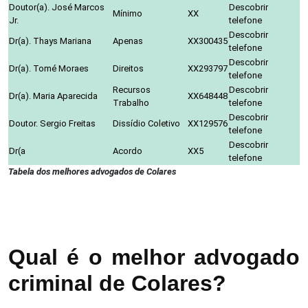
Doutor(a). José Marcos
Descobrir
Mínimo
XX
Jr.
telefone
Descobrir
Dr(a). Thays Mariana
Apenas
XX300435
telefone
Descobrir
Dr(a). Tomé Moraes
Direitos
XX293797
telefone
Recursos
Descobrir
Dr(a). Maria Aparecida
XX648448
Trabalho
telefone
Descobrir
Doutor. Sergio Freitas
Dissídio Coletivo
XX129576
telefone
Descobrir
Dr(a
Acordo
XX5
telefone
Tabela dos melhores advogados de Colares
Qual é o melhor advogado
criminal de Colares?