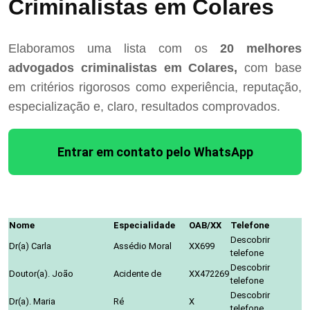
Criminalistas em Colares
Elaboramos uma lista com os
20 melhores
advogados criminalistas em Colares,
com base
em critérios rigorosos como experiência, reputação,
especialização e, claro, resultados comprovados.
Entrar em contato pelo WhatsApp
Nome
Especialidade
OAB/XX
Telefone
Descobrir
Dr(a) Carla
Assédio Moral
XX699
telefone
Descobrir
Doutor(a). João
Acidente de
XX472269
telefone
Descobrir
Dr(a). Maria
Ré
X
telefone