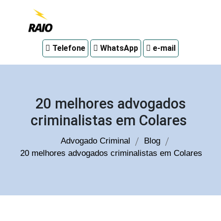
Advogado
Telefone
WhatsApp
e-mail
criminal
em
Curitiba
20 melhores advogados
criminalistas em Colares
Advogado Criminal
Blog
20 melhores advogados criminalistas em Colares