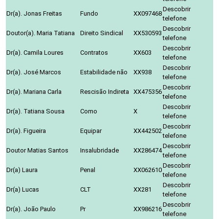
Descobrir
Dr(a). Jonas Freitas
Fundo
XX097468
telefone
Descobrir
Doutor(a). Maria Tatiana
Direito Sindical
XX530593
telefone
Descobrir
Dr(a). Camila Loures
Contratos
XX603
telefone
Descobrir
Dr(a). José Marcos
Estabilidade não
XX938
telefone
Descobrir
Dr(a). Mariana Carla
Rescisão Indireta
XX475356
telefone
Descobrir
Dr(a). Tatiana Sousa
Como
X
telefone
Descobrir
Dr(a). Figueira
Equipar
XX442502
telefone
Descobrir
Doutor Matias Santos
Insalubridade
XX286474
telefone
Descobrir
Dr(a) Laura
Penal
XX062610
telefone
Descobrir
Dr(a) Lucas
CLT
XX281
telefone
Descobrir
Dr(a). João Paulo
Pr
XX986216
telefone