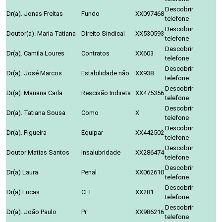
Descobrir
Dr(a). Jonas Freitas
Fundo
XX097468
telefone
Descobrir
Doutor(a). Maria Tatiana
Direito Sindical
XX530593
telefone
Descobrir
Dr(a). Camila Loures
Contratos
XX603
telefone
Descobrir
Dr(a). José Marcos
Estabilidade não
XX938
telefone
Descobrir
Dr(a). Mariana Carla
Rescisão Indireta
XX475356
telefone
Descobrir
Dr(a). Tatiana Sousa
Como
X
telefone
Descobrir
Dr(a). Figueira
Equipar
XX442502
telefone
Descobrir
Doutor Matias Santos
Insalubridade
XX286474
telefone
Descobrir
Dr(a) Laura
Penal
XX062610
telefone
Descobrir
Dr(a) Lucas
CLT
XX281
telefone
Descobrir
Dr(a). João Paulo
Pr
XX986216
telefone