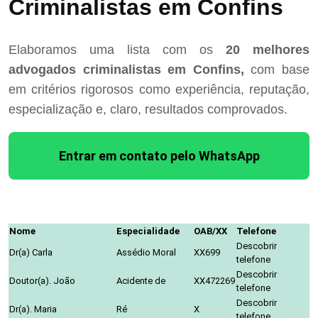
Criminalistas em Confins
Elaboramos uma lista com os
20 melhores
advogados criminalistas em Confins,
com base
em critérios rigorosos como experiência, reputação,
especialização e, claro, resultados comprovados.
Entrar em contato pelo WhatsApp
Nome
Especialidade
OAB/XX
Telefone
Descobrir
Dr(a) Carla
Assédio Moral
XX699
telefone
Descobrir
Doutor(a). João
Acidente de
XX472269
telefone
Descobrir
Dr(a). Maria
Ré
X
telefone