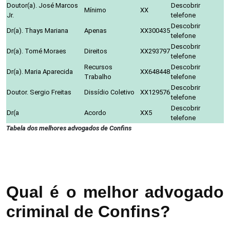
Doutor(a). José Marcos
Descobrir
Mínimo
XX
Jr.
telefone
Descobrir
Dr(a). Thays Mariana
Apenas
XX300435
telefone
Descobrir
Dr(a). Tomé Moraes
Direitos
XX293797
telefone
Recursos
Descobrir
Dr(a). Maria Aparecida
XX648448
Trabalho
telefone
Descobrir
Doutor. Sergio Freitas
Dissídio Coletivo
XX129576
telefone
Descobrir
Dr(a
Acordo
XX5
telefone
Tabela dos melhores advogados de Confins
Qual é o melhor advogado
criminal de Confins?