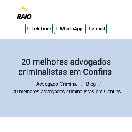
Advogado
Telefone
WhatsApp
e-mail
criminal
em
Curitiba
20 melhores advogados
criminalistas em Confins
Advogado Criminal
Blog
20 melhores advogados criminalistas em Confins