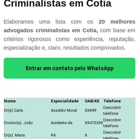
Criminalistas em Cotia
Elaboramos uma lista com os
20 melhores
advogados criminalistas em Cotia,
com base em
critérios rigorosos como experiência, reputação,
especialização e, claro, resultados comprovados.
Entrar em contato pelo WhatsApp
Nome
Especialidade
OAB/XX
Telefone
Descobrir
Dr(a) Carla
Assédio Moral
XX699
telefone
Descobrir
Doutor(a). João
Acidente de
XX472269
telefone
Descobrir
Dr(a). Maria
Ré
X
telefone