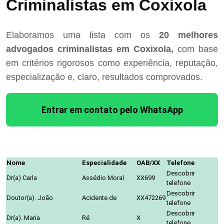
Criminalistas em Coxixola
Elaboramos uma lista com os
20 melhores
advogados criminalistas em Coxixola,
com base
em critérios rigorosos como experiência, reputação,
especialização e, claro, resultados comprovados.
Entrar em contato pelo WhatsApp
Nome
Especialidade
OAB/XX
Telefone
Descobrir
Dr(a) Carla
Assédio Moral
XX699
telefone
Descobrir
Doutor(a). João
Acidente de
XX472269
telefone
Descobrir
Dr(a). Maria
Ré
X
telefone