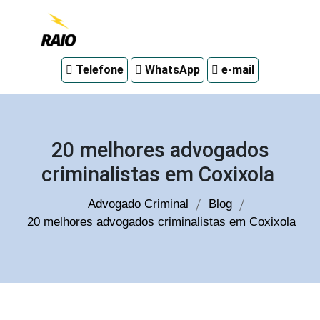
Advogado
Telefone
WhatsApp
e-mail
criminal
em
Curitiba
20 melhores advogados
criminalistas em Coxixola
Advogado Criminal
Blog
20 melhores advogados criminalistas em Coxixola