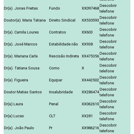
Descobrir
Dr(a). Jonas Freitas
Fundo
XX097468
telefone
Descobrir
Doutor(a). Maria Tatiana
Direito Sindical
XX530593
telefone
Descobrir
Dr(a). Camila Loures
Contratos
XX603
telefone
Descobrir
Dr(a). José Marcos
Estabilidade não
XX938
telefone
Descobrir
Dr(a). Mariana Carla
Rescisão Indireta
XX475356
telefone
Descobrir
Dr(a). Tatiana Sousa
Como
X
telefone
Descobrir
Dr(a). Figueira
Equipar
XX442502
telefone
Descobrir
Doutor Matias Santos
Insalubridade
XX286474
telefone
Descobrir
Dr(a) Laura
Penal
XX062610
telefone
Descobrir
Dr(a) Lucas
CLT
XX281
telefone
Descobrir
Dr(a). João Paulo
Pr
XX986216
telefone