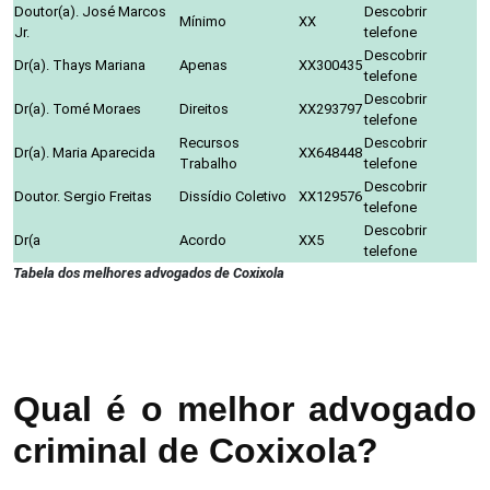
Doutor(a). José Marcos
Descobrir
Mínimo
XX
Jr.
telefone
Descobrir
Dr(a). Thays Mariana
Apenas
XX300435
telefone
Descobrir
Dr(a). Tomé Moraes
Direitos
XX293797
telefone
Recursos
Descobrir
Dr(a). Maria Aparecida
XX648448
Trabalho
telefone
Descobrir
Doutor. Sergio Freitas
Dissídio Coletivo
XX129576
telefone
Descobrir
Dr(a
Acordo
XX5
telefone
Tabela dos melhores advogados de Coxixola
Qual é o melhor advogado
criminal de Coxixola?