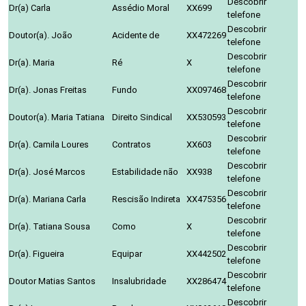
Descobrir
Dr(a) Carla
Assédio Moral
XX699
telefone
Descobrir
Doutor(a). João
Acidente de
XX472269
telefone
Descobrir
Dr(a). Maria
Ré
X
telefone
Descobrir
Dr(a). Jonas Freitas
Fundo
XX097468
telefone
Descobrir
Doutor(a). Maria Tatiana
Direito Sindical
XX530593
telefone
Descobrir
Dr(a). Camila Loures
Contratos
XX603
telefone
Descobrir
Dr(a). José Marcos
Estabilidade não
XX938
telefone
Descobrir
Dr(a). Mariana Carla
Rescisão Indireta
XX475356
telefone
Descobrir
Dr(a). Tatiana Sousa
Como
X
telefone
Descobrir
Dr(a). Figueira
Equipar
XX442502
telefone
Descobrir
Doutor Matias Santos
Insalubridade
XX286474
telefone
Descobrir