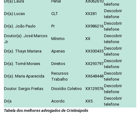
Dr(a) Laura
Penal
XX062610
telefone
Descobrir
Dr(a) Lucas
CLT
XX281
telefone
Descobrir
Dr(a). João Paulo
Pr
XX986216
telefone
Doutor(a). José Marcos
Descobrir
Mínimo
XX
Jr.
telefone
Descobrir
Dr(a). Thays Mariana
Apenas
XX300435
telefone
Descobrir
Dr(a). Tomé Moraes
Direitos
XX293797
telefone
Recursos
Descobrir
Dr(a). Maria Aparecida
XX648448
Trabalho
telefone
Descobrir
Doutor. Sergio Freitas
Dissídio Coletivo
XX129576
telefone
Descobrir
Dr(a
Acordo
XX5
telefone
Tabela dos melhores advogados de Cristinápolis