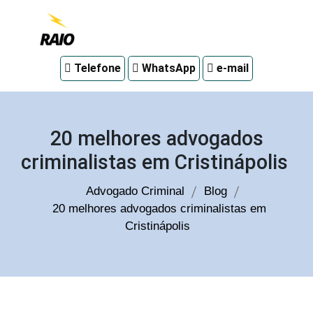
Advogado
Telefone
WhatsApp
e-mail
criminal
em
Curitiba
20 melhores advogados
criminalistas em Cristinápolis
Advogado Criminal
Blog
20 melhores advogados criminalistas em
Cristinápolis