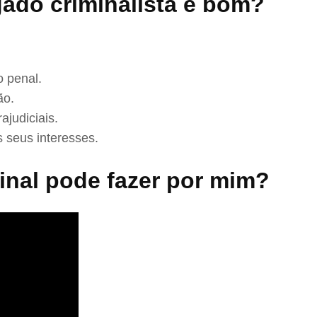
ado criminalista é bom?
 penal.
ão.
ajudiciais.
 seus interesses.
nal pode fazer por mim?