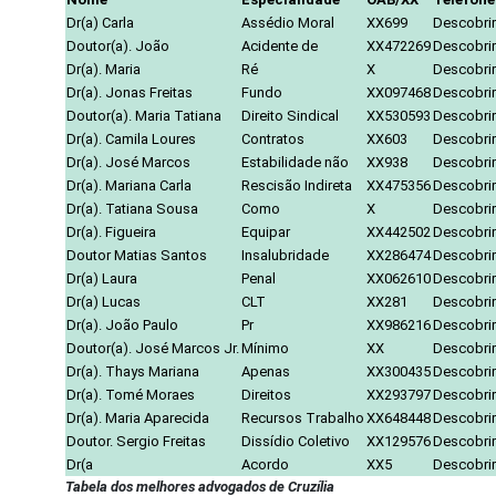
Dr(a) Carla
Assédio Moral
XX699
Descobrir
Doutor(a). João
Acidente de
XX472269
Descobrir
Dr(a). Maria
Ré
X
Descobrir
Dr(a). Jonas Freitas
Fundo
XX097468
Descobrir
Doutor(a). Maria Tatiana
Direito Sindical
XX530593
Descobrir
Dr(a). Camila Loures
Contratos
XX603
Descobrir
Dr(a). José Marcos
Estabilidade não
XX938
Descobrir
Dr(a). Mariana Carla
Rescisão Indireta
XX475356
Descobrir
Dr(a). Tatiana Sousa
Como
X
Descobrir
Dr(a). Figueira
Equipar
XX442502
Descobrir
Doutor Matias Santos
Insalubridade
XX286474
Descobrir
Dr(a) Laura
Penal
XX062610
Descobrir
Dr(a) Lucas
CLT
XX281
Descobrir
Dr(a). João Paulo
Pr
XX986216
Descobrir
Doutor(a). José Marcos Jr.
Mínimo
XX
Descobrir
Dr(a). Thays Mariana
Apenas
XX300435
Descobrir
Dr(a). Tomé Moraes
Direitos
XX293797
Descobrir
Dr(a). Maria Aparecida
Recursos Trabalho
XX648448
Descobrir
Doutor. Sergio Freitas
Dissídio Coletivo
XX129576
Descobrir
Dr(a
Acordo
XX5
Descobrir
Tabela dos melhores advogados de Cruzília