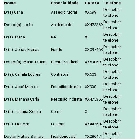
Nome
Especialidade
OAB/XX
Telefone
Descobrir
Dr(a) Carla
Assédio Moral
XX699
telefone
Descobrir
Doutor(a). João
Acidente de
XX472269
telefone
Descobrir
Dr(a). Maria
Ré
X
telefone
Descobrir
Dr(a). Jonas Freitas
Fundo
XX097468
telefone
Descobrir
Doutor(a). Maria Tatiana
Direito Sindical
XX530593
telefone
Descobrir
Dr(a). Camila Loures
Contratos
XX603
telefone
Descobrir
Dr(a). José Marcos
Estabilidade não
XX938
telefone
Descobrir
Dr(a). Mariana Carla
Rescisão Indireta
XX475356
telefone
Descobrir
Dr(a). Tatiana Sousa
Como
X
telefone
Descobrir
Dr(a). Figueira
Equipar
XX442502
telefone
Descobrir
Doutor Matias Santos
Insalubridade
XX286474