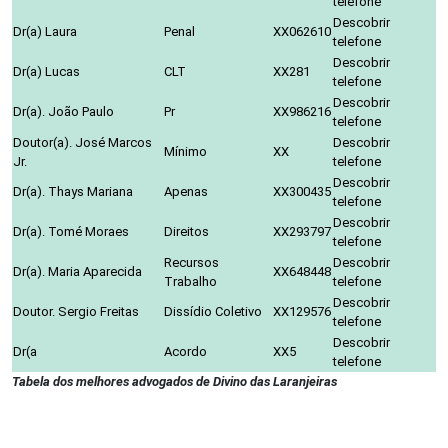
telefone
Descobrir
Dr(a) Laura
Penal
XX062610
telefone
Descobrir
Dr(a) Lucas
CLT
XX281
telefone
Descobrir
Dr(a). João Paulo
Pr
XX986216
telefone
Doutor(a). José Marcos
Descobrir
Mínimo
XX
Jr.
telefone
Descobrir
Dr(a). Thays Mariana
Apenas
XX300435
telefone
Descobrir
Dr(a). Tomé Moraes
Direitos
XX293797
telefone
Recursos
Descobrir
Dr(a). Maria Aparecida
XX648448
Trabalho
telefone
Descobrir
Doutor. Sergio Freitas
Dissídio Coletivo
XX129576
telefone
Descobrir
Dr(a
Acordo
XX5
telefone
Tabela dos melhores advogados de Divino das Laranjeiras