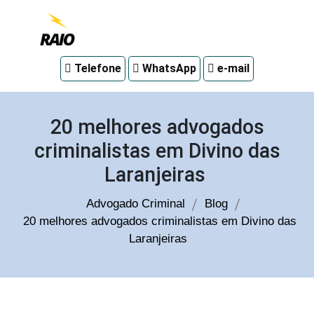
Advogado
Telefone
WhatsApp
e-mail
criminal
em
Curitiba
20 melhores advogados
criminalistas em Divino das
Laranjeiras
Advogado Criminal
Blog
20 melhores advogados criminalistas em Divino das
Laranjeiras