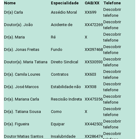
Nome
Especialidade
OAB/XX
Telefone
Descobrir
Dr(a) Carla
Assédio Moral
XX699
telefone
Descobrir
Doutor(a). João
Acidente de
XX472269
telefone
Descobrir
Dr(a). Maria
Ré
X
telefone
Descobrir
Dr(a). Jonas Freitas
Fundo
XX097468
telefone
Descobrir
Doutor(a). Maria Tatiana
Direito Sindical
XX530593
telefone
Descobrir
Dr(a). Camila Loures
Contratos
XX603
telefone
Descobrir
Dr(a). José Marcos
Estabilidade não
XX938
telefone
Descobrir
Dr(a). Mariana Carla
Rescisão Indireta
XX475356
telefone
Descobrir
Dr(a). Tatiana Sousa
Como
X
telefone
Descobrir
Dr(a). Figueira
Equipar
XX442502
telefone
Descobrir
Doutor Matias Santos
Insalubridade
XX286474