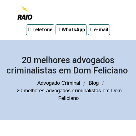
Advogado
Telefone
WhatsApp
e-mail
criminal
em
Curitiba
20 melhores advogados
criminalistas em Dom Feliciano
Advogado Criminal
Blog
20 melhores advogados criminalistas em Dom
Feliciano