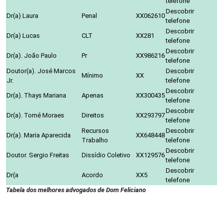
telefone
Descobrir
Dr(a) Laura
Penal
XX062610
telefone
Descobrir
Dr(a) Lucas
CLT
XX281
telefone
Descobrir
Dr(a). João Paulo
Pr
XX986216
telefone
Doutor(a). José Marcos
Descobrir
Mínimo
XX
Jr.
telefone
Descobrir
Dr(a). Thays Mariana
Apenas
XX300435
telefone
Descobrir
Dr(a). Tomé Moraes
Direitos
XX293797
telefone
Recursos
Descobrir
Dr(a). Maria Aparecida
XX648448
Trabalho
telefone
Descobrir
Doutor. Sergio Freitas
Dissídio Coletivo
XX129576
telefone
Descobrir
Dr(a
Acordo
XX5
telefone
Tabela dos melhores advogados de Dom Feliciano