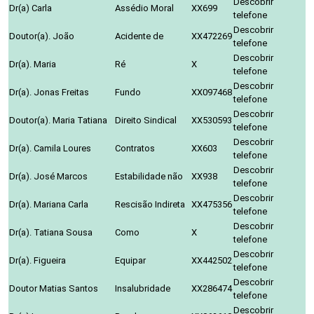
Descobrir
Dr(a) Carla
Assédio Moral
XX699
telefone
Descobrir
Doutor(a). João
Acidente de
XX472269
telefone
Descobrir
Dr(a). Maria
Ré
X
telefone
Descobrir
Dr(a). Jonas Freitas
Fundo
XX097468
telefone
Descobrir
Doutor(a). Maria Tatiana
Direito Sindical
XX530593
telefone
Descobrir
Dr(a). Camila Loures
Contratos
XX603
telefone
Descobrir
Dr(a). José Marcos
Estabilidade não
XX938
telefone
Descobrir
Dr(a). Mariana Carla
Rescisão Indireta
XX475356
telefone
Descobrir
Dr(a). Tatiana Sousa
Como
X
telefone
Descobrir
Dr(a). Figueira
Equipar
XX442502
telefone
Descobrir
Doutor Matias Santos
Insalubridade
XX286474
telefone
Descobrir