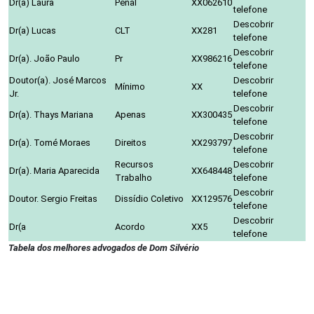
Dr(a) Laura
Penal
XX062610
telefone
Descobrir
Dr(a) Lucas
CLT
XX281
telefone
Descobrir
Dr(a). João Paulo
Pr
XX986216
telefone
Doutor(a). José Marcos
Descobrir
Mínimo
XX
Jr.
telefone
Descobrir
Dr(a). Thays Mariana
Apenas
XX300435
telefone
Descobrir
Dr(a). Tomé Moraes
Direitos
XX293797
telefone
Recursos
Descobrir
Dr(a). Maria Aparecida
XX648448
Trabalho
telefone
Descobrir
Doutor. Sergio Freitas
Dissídio Coletivo
XX129576
telefone
Descobrir
Dr(a
Acordo
XX5
telefone
Tabela dos melhores advogados de Dom Silvério