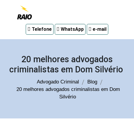
Advogado
Telefone
WhatsApp
e-mail
criminal
em
Curitiba
20 melhores advogados
criminalistas em Dom Silvério
Advogado Criminal
Blog
20 melhores advogados criminalistas em Dom
Silvério