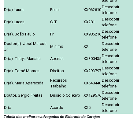
telefone
Descobrir
Dr(a) Laura
Penal
XX062610
telefone
Descobrir
Dr(a) Lucas
CLT
XX281
telefone
Descobrir
Dr(a). João Paulo
Pr
XX986216
telefone
Doutor(a). José Marcos
Descobrir
Mínimo
XX
Jr.
telefone
Descobrir
Dr(a). Thays Mariana
Apenas
XX300435
telefone
Descobrir
Dr(a). Tomé Moraes
Direitos
XX293797
telefone
Recursos
Descobrir
Dr(a). Maria Aparecida
XX648448
Trabalho
telefone
Descobrir
Doutor. Sergio Freitas
Dissídio Coletivo
XX129576
telefone
Descobrir
Dr(a
Acordo
XX5
telefone
Tabela dos melhores advogados de Eldorado do Carajás