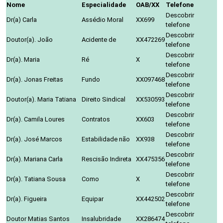
Nome
Especialidade
OAB/XX
Telefone
Descobrir
Dr(a) Carla
Assédio Moral
XX699
telefone
Descobrir
Doutor(a). João
Acidente de
XX472269
telefone
Descobrir
Dr(a). Maria
Ré
X
telefone
Descobrir
Dr(a). Jonas Freitas
Fundo
XX097468
telefone
Descobrir
Doutor(a). Maria Tatiana
Direito Sindical
XX530593
telefone
Descobrir
Dr(a). Camila Loures
Contratos
XX603
telefone
Descobrir
Dr(a). José Marcos
Estabilidade não
XX938
telefone
Descobrir
Dr(a). Mariana Carla
Rescisão Indireta
XX475356
telefone
Descobrir
Dr(a). Tatiana Sousa
Como
X
telefone
Descobrir
Dr(a). Figueira
Equipar
XX442502
telefone
Descobrir
Doutor Matias Santos
Insalubridade
XX286474