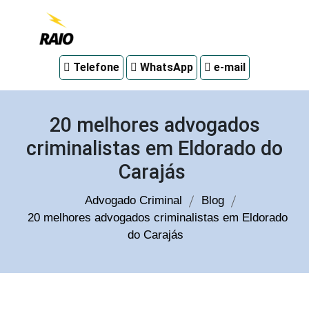
Advogado
Telefone
WhatsApp
e-mail
criminal
em
Curitiba
20 melhores advogados
criminalistas em Eldorado do
Carajás
Advogado Criminal
Blog
20 melhores advogados criminalistas em Eldorado
do Carajás