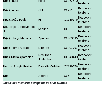
Dr(a) Laura
Penal
XX062610
telefone
Descobrir
Dr(a) Lucas
CLT
XX281
telefone
Descobrir
Dr(a). João Paulo
Pr
XX986216
telefone
Doutor(a). José Marcos
Descobrir
Mínimo
XX
Jr.
telefone
Descobrir
Dr(a). Thays Mariana
Apenas
XX300435
telefone
Descobrir
Dr(a). Tomé Moraes
Direitos
XX293797
telefone
Recursos
Descobrir
Dr(a). Maria Aparecida
XX648448
Trabalho
telefone
Descobrir
Doutor. Sergio Freitas
Dissídio Coletivo
XX129576
telefone
Descobrir
Dr(a
Acordo
XX5
telefone
Tabela dos melhores advogados de Erval Grande