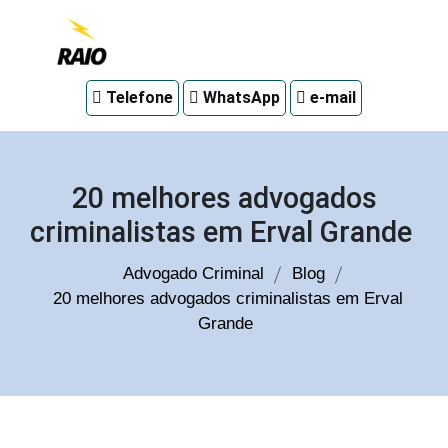
Advogado
Telefone
WhatsApp
e-mail
criminal
em
Curitiba
20 melhores advogados
criminalistas em Erval Grande
Advogado Criminal
Blog
20 melhores advogados criminalistas em Erval
Grande