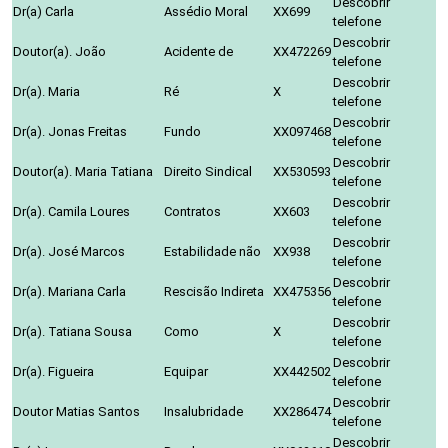
Descobrir
Dr(a) Carla
Assédio Moral
XX699
telefone
Descobrir
Doutor(a). João
Acidente de
XX472269
telefone
Descobrir
Dr(a). Maria
Ré
X
telefone
Descobrir
Dr(a). Jonas Freitas
Fundo
XX097468
telefone
Descobrir
Doutor(a). Maria Tatiana
Direito Sindical
XX530593
telefone
Descobrir
Dr(a). Camila Loures
Contratos
XX603
telefone
Descobrir
Dr(a). José Marcos
Estabilidade não
XX938
telefone
Descobrir
Dr(a). Mariana Carla
Rescisão Indireta
XX475356
telefone
Descobrir
Dr(a). Tatiana Sousa
Como
X
telefone
Descobrir
Dr(a). Figueira
Equipar
XX442502
telefone
Descobrir
Doutor Matias Santos
Insalubridade
XX286474
telefone
Descobrir