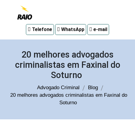
Advogado
Telefone
WhatsApp
e-mail
criminal
em
Curitiba
20 melhores advogados
criminalistas em Faxinal do
Soturno
Advogado Criminal
Blog
20 melhores advogados criminalistas em Faxinal do
Soturno