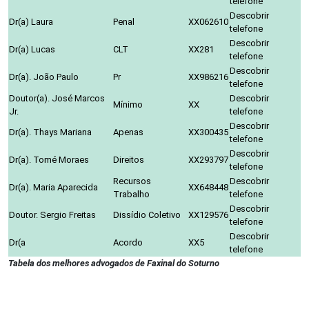
telefone
Descobrir
Dr(a) Laura
Penal
XX062610
telefone
Descobrir
Dr(a) Lucas
CLT
XX281
telefone
Descobrir
Dr(a). João Paulo
Pr
XX986216
telefone
Doutor(a). José Marcos
Descobrir
Mínimo
XX
Jr.
telefone
Descobrir
Dr(a). Thays Mariana
Apenas
XX300435
telefone
Descobrir
Dr(a). Tomé Moraes
Direitos
XX293797
telefone
Recursos
Descobrir
Dr(a). Maria Aparecida
XX648448
Trabalho
telefone
Descobrir
Doutor. Sergio Freitas
Dissídio Coletivo
XX129576
telefone
Descobrir
Dr(a
Acordo
XX5
telefone
Tabela dos melhores advogados de Faxinal do Soturno