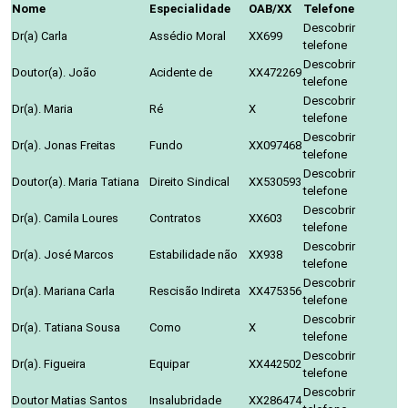
Nome
Especialidade
OAB/XX
Telefone
Descobrir
Dr(a) Carla
Assédio Moral
XX699
telefone
Descobrir
Doutor(a). João
Acidente de
XX472269
telefone
Descobrir
Dr(a). Maria
Ré
X
telefone
Descobrir
Dr(a). Jonas Freitas
Fundo
XX097468
telefone
Descobrir
Doutor(a). Maria Tatiana
Direito Sindical
XX530593
telefone
Descobrir
Dr(a). Camila Loures
Contratos
XX603
telefone
Descobrir
Dr(a). José Marcos
Estabilidade não
XX938
telefone
Descobrir
Dr(a). Mariana Carla
Rescisão Indireta
XX475356
telefone
Descobrir
Dr(a). Tatiana Sousa
Como
X
telefone
Descobrir
Dr(a). Figueira
Equipar
XX442502
telefone
Descobrir
Doutor Matias Santos
Insalubridade
XX286474