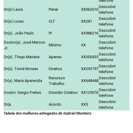
telefone
Descobrir
Dr(a) Laura
Penal
XX062610
telefone
Descobrir
Dr(a) Lucas
CLT
XX281
telefone
Descobrir
Dr(a). João Paulo
Pr
XX986216
telefone
Doutor(a). José Marcos
Descobrir
Mínimo
XX
Jr.
telefone
Descobrir
Dr(a). Thays Mariana
Apenas
XX300435
telefone
Descobrir
Dr(a). Tomé Moraes
Direitos
XX293797
telefone
Recursos
Descobrir
Dr(a). Maria Aparecida
XX648448
Trabalho
telefone
Descobrir
Doutor. Sergio Freitas
Dissídio Coletivo
XX129576
telefone
Descobrir
Dr(a
Acordo
XX5
telefone
Tabela dos melhores advogados de Gabriel Monteiro