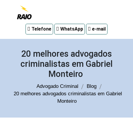
Advogado
Telefone
WhatsApp
e-mail
criminal
em
Curitiba
20 melhores advogados
criminalistas em Gabriel
Monteiro
Advogado Criminal
Blog
20 melhores advogados criminalistas em Gabriel
Monteiro