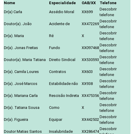
Nome
Especialidade
OAB/XX
Telefone
Descobrir
Dr(a) Carla
Assédio Moral
XX699
telefone
Descobrir
Doutor(a). João
Acidente de
XX472269
telefone
Descobrir
Dr(a). Maria
Ré
X
telefone
Descobrir
Dr(a). Jonas Freitas
Fundo
XX097468
telefone
Descobrir
Doutor(a). Maria Tatiana
Direito Sindical
XX530593
telefone
Descobrir
Dr(a). Camila Loures
Contratos
XX603
telefone
Descobrir
Dr(a). José Marcos
Estabilidade não
XX938
telefone
Descobrir
Dr(a). Mariana Carla
Rescisão Indireta
XX475356
telefone
Descobrir
Dr(a). Tatiana Sousa
Como
X
telefone
Descobrir
Dr(a). Figueira
Equipar
XX442502
telefone
Descobrir
Doutor Matias Santos
Insalubridade
XX286474