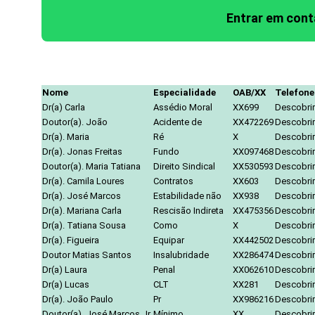
Entrar em con
Nome
Especialidade
OAB/XX
Telefone
Dr(a) Carla
Assédio Moral
XX699
Descobrir
Doutor(a). João
Acidente de
XX472269
Descobrir
Dr(a). Maria
Ré
X
Descobrir
Dr(a). Jonas Freitas
Fundo
XX097468
Descobrir
Doutor(a). Maria Tatiana
Direito Sindical
XX530593
Descobrir
Dr(a). Camila Loures
Contratos
XX603
Descobrir
Dr(a). José Marcos
Estabilidade não
XX938
Descobrir
Dr(a). Mariana Carla
Rescisão Indireta
XX475356
Descobrir
Dr(a). Tatiana Sousa
Como
X
Descobrir
Dr(a). Figueira
Equipar
XX442502
Descobrir
Doutor Matias Santos
Insalubridade
XX286474
Descobrir
Dr(a) Laura
Penal
XX062610
Descobrir
Dr(a) Lucas
CLT
XX281
Descobrir
Dr(a). João Paulo
Pr
XX986216
Descobrir
Doutor(a). José Marcos Jr.
Mínimo
XX
Descobrir