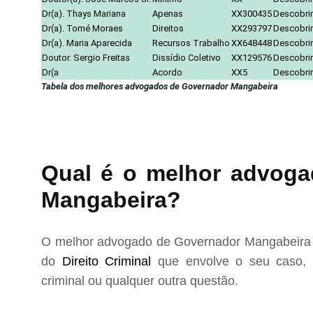
Dr(a). Thays Mariana
Apenas
XX300435
Descobrir
Dr(a). Tomé Moraes
Direitos
XX293797
Descobrir
Dr(a). Maria Aparecida
Recursos Trabalho
XX648448
Descobrir
Doutor. Sergio Freitas
Dissídio Coletivo
XX129576
Descobrir
Dr(a
Acordo
XX5
Descobrir
Tabela dos melhores advogados de Governador Mangabeira
Qual é o melhor advoga
Mangabeira?
O melhor advogado de Governador Mangabeira p
do
Direito Criminal
que envolve o seu caso, s
criminal ou qualquer outra questão.