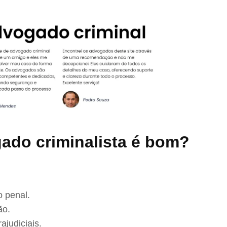
ado criminalista é bom?
 penal.
ão.
ajudiciais.