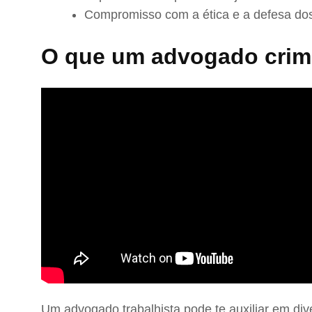
Compromisso com a ética e a defesa dos
O que um advogado crimi
Um advogado trabalhista pode te auxiliar em div