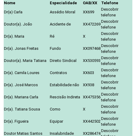
Nome
Especialidade
OAB/XX
Telefone
Descobrir
Dr(a) Carla
Assédio Moral
XX699
telefone
Descobrir
Doutor(a). João
Acidente de
XX472269
telefone
Descobrir
Dr(a). Maria
Ré
X
telefone
Descobrir
Dr(a). Jonas Freitas
Fundo
XX097468
telefone
Descobrir
Doutor(a). Maria Tatiana
Direito Sindical
XX530593
telefone
Descobrir
Dr(a). Camila Loures
Contratos
XX603
telefone
Descobrir
Dr(a). José Marcos
Estabilidade não
XX938
telefone
Descobrir
Dr(a). Mariana Carla
Rescisão Indireta
XX475356
telefone
Descobrir
Dr(a). Tatiana Sousa
Como
X
telefone
Descobrir
Dr(a). Figueira
Equipar
XX442502
telefone
Descobrir
Doutor Matias Santos
Insalubridade
XX286474