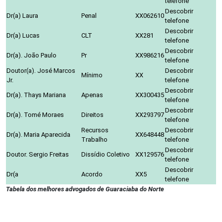
telefone
Descobrir
Dr(a) Laura
Penal
XX062610
telefone
Descobrir
Dr(a) Lucas
CLT
XX281
telefone
Descobrir
Dr(a). João Paulo
Pr
XX986216
telefone
Doutor(a). José Marcos
Descobrir
Mínimo
XX
Jr.
telefone
Descobrir
Dr(a). Thays Mariana
Apenas
XX300435
telefone
Descobrir
Dr(a). Tomé Moraes
Direitos
XX293797
telefone
Recursos
Descobrir
Dr(a). Maria Aparecida
XX648448
Trabalho
telefone
Descobrir
Doutor. Sergio Freitas
Dissídio Coletivo
XX129576
telefone
Descobrir
Dr(a
Acordo
XX5
telefone
Tabela dos melhores advogados de Guaraciaba do Norte