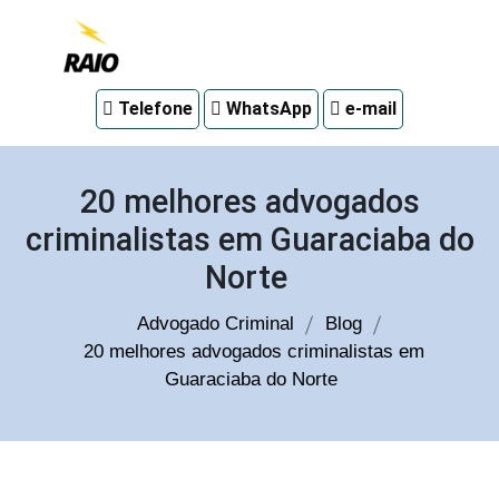
Advogado
Telefone
WhatsApp
e-mail
criminal
em
Curitiba
20 melhores advogados
criminalistas em Guaraciaba do
Norte
Advogado Criminal
Blog
20 melhores advogados criminalistas em
Guaraciaba do Norte