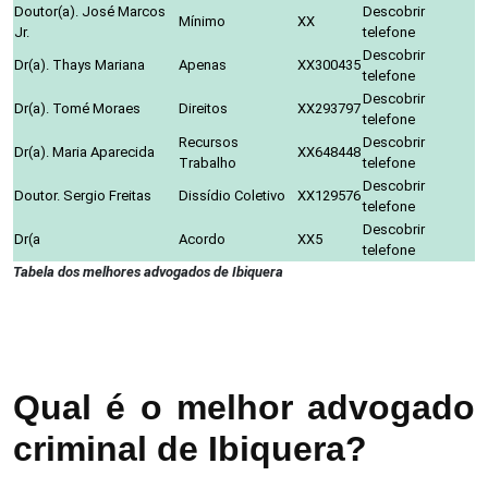
Doutor(a). José Marcos
Descobrir
Mínimo
XX
Jr.
telefone
Descobrir
Dr(a). Thays Mariana
Apenas
XX300435
telefone
Descobrir
Dr(a). Tomé Moraes
Direitos
XX293797
telefone
Recursos
Descobrir
Dr(a). Maria Aparecida
XX648448
Trabalho
telefone
Descobrir
Doutor. Sergio Freitas
Dissídio Coletivo
XX129576
telefone
Descobrir
Dr(a
Acordo
XX5
telefone
Tabela dos melhores advogados de Ibiquera
Qual é o melhor advogado
criminal de Ibiquera?