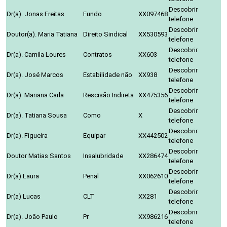
Descobrir
Dr(a). Jonas Freitas
Fundo
XX097468
telefone
Descobrir
Doutor(a). Maria Tatiana
Direito Sindical
XX530593
telefone
Descobrir
Dr(a). Camila Loures
Contratos
XX603
telefone
Descobrir
Dr(a). José Marcos
Estabilidade não
XX938
telefone
Descobrir
Dr(a). Mariana Carla
Rescisão Indireta
XX475356
telefone
Descobrir
Dr(a). Tatiana Sousa
Como
X
telefone
Descobrir
Dr(a). Figueira
Equipar
XX442502
telefone
Descobrir
Doutor Matias Santos
Insalubridade
XX286474
telefone
Descobrir
Dr(a) Laura
Penal
XX062610
telefone
Descobrir
Dr(a) Lucas
CLT
XX281
telefone
Descobrir
Dr(a). João Paulo
Pr
XX986216
telefone