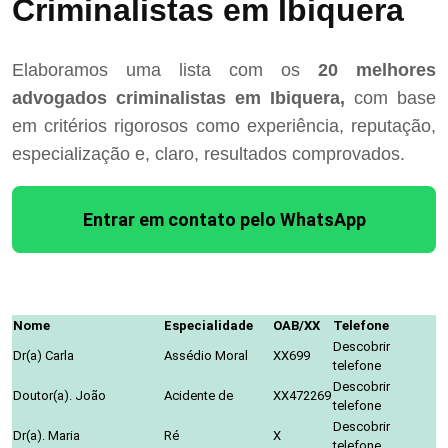
Criminalistas em Ibiquera
Elaboramos uma lista com os
20 melhores
advogados criminalistas em Ibiquera,
com base
em critérios rigorosos como experiência, reputação,
especialização e, claro, resultados comprovados.
Entrar em contato pelo WhatsApp
Nome
Especialidade
OAB/XX
Telefone
Descobrir
Dr(a) Carla
Assédio Moral
XX699
telefone
Descobrir
Doutor(a). João
Acidente de
XX472269
telefone
Descobrir
Dr(a). Maria
Ré
X
telefone