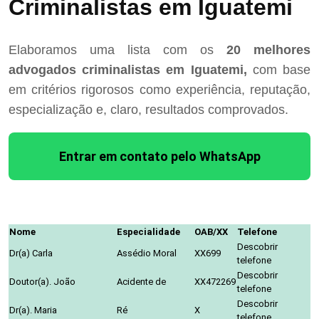
Criminalistas em Iguatemi
Elaboramos uma lista com os
20 melhores
advogados criminalistas em Iguatemi,
com base
em critérios rigorosos como experiência, reputação,
especialização e, claro, resultados comprovados.
Entrar em contato pelo WhatsApp
Nome
Especialidade
OAB/XX
Telefone
Descobrir
Dr(a) Carla
Assédio Moral
XX699
telefone
Descobrir
Doutor(a). João
Acidente de
XX472269
telefone
Descobrir
Dr(a). Maria
Ré
X
telefone