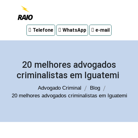
Advogado
Telefone
WhatsApp
e-mail
criminal
em
Curitiba
20 melhores advogados
criminalistas em Iguatemi
Advogado Criminal
Blog
20 melhores advogados criminalistas em Iguatemi