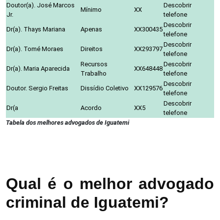
Doutor(a). José Marcos
Descobrir
Mínimo
XX
Jr.
telefone
Descobrir
Dr(a). Thays Mariana
Apenas
XX300435
telefone
Descobrir
Dr(a). Tomé Moraes
Direitos
XX293797
telefone
Recursos
Descobrir
Dr(a). Maria Aparecida
XX648448
Trabalho
telefone
Descobrir
Doutor. Sergio Freitas
Dissídio Coletivo
XX129576
telefone
Descobrir
Dr(a
Acordo
XX5
telefone
Tabela dos melhores advogados de Iguatemi
Qual é o melhor advogado
criminal de Iguatemi?