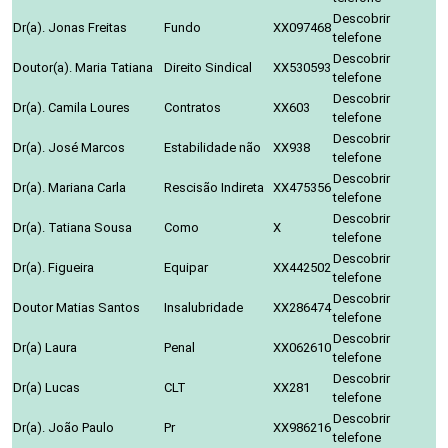
Descobrir
Dr(a). Jonas Freitas
Fundo
XX097468
telefone
Descobrir
Doutor(a). Maria Tatiana
Direito Sindical
XX530593
telefone
Descobrir
Dr(a). Camila Loures
Contratos
XX603
telefone
Descobrir
Dr(a). José Marcos
Estabilidade não
XX938
telefone
Descobrir
Dr(a). Mariana Carla
Rescisão Indireta
XX475356
telefone
Descobrir
Dr(a). Tatiana Sousa
Como
X
telefone
Descobrir
Dr(a). Figueira
Equipar
XX442502
telefone
Descobrir
Doutor Matias Santos
Insalubridade
XX286474
telefone
Descobrir
Dr(a) Laura
Penal
XX062610
telefone
Descobrir
Dr(a) Lucas
CLT
XX281
telefone
Descobrir
Dr(a). João Paulo
Pr
XX986216
telefone