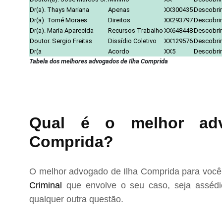
Dr(a). Thays Mariana
Apenas
XX300435
Descobrir
Dr(a). Tomé Moraes
Direitos
XX293797
Descobrir
Dr(a). Maria Aparecida
Recursos Trabalho
XX648448
Descobrir
Doutor. Sergio Freitas
Dissídio Coletivo
XX129576
Descobrir
Dr(a
Acordo
XX5
Descobrir
Tabela dos melhores advogados de Ilha Comprida
Qual é o melhor adv
Comprida?
O melhor advogado de Ilha Comprida para você 
Criminal
que envolve o seu caso, seja assédio
qualquer outra questão.