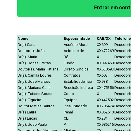
Entrar em con
Nome
Especialidade
OAB/XX
Telefone
Dr(a) Carla
Assédio Moral
XX699
Descobrir
Doutor(a). João
Acidente de
XX472269
Descobrir
Dr(a). Maria
Ré
X
Descobrir
Dr(a). Jonas Freitas
Fundo
XX097468
Descobrir
Doutor(a). Maria Tatiana
Direito Sindical
XX530593
Descobrir
Dr(a). Camila Loures
Contratos
XX603
Descobrir
Dr(a). José Marcos
Estabilidade não
XX938
Descobrir
Dr(a). Mariana Carla
Rescisão Indireta
XX475356
Descobrir
Dr(a). Tatiana Sousa
Como
X
Descobrir
Dr(a). Figueira
Equipar
XX442502
Descobrir
Doutor Matias Santos
Insalubridade
XX286474
Descobrir
Dr(a) Laura
Penal
XX062610
Descobrir
Dr(a) Lucas
CLT
XX281
Descobrir
Dr(a). João Paulo
Pr
XX986216
Descobrir
Doutor(a). José Marcos Jr.
Mínimo
XX
Descobrir