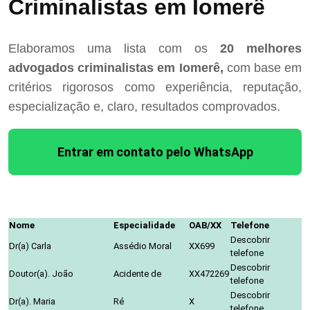
Criminalistas em Iomerê
Elaboramos uma lista com os
20 melhores
advogados criminalistas em Iomerê,
com base em
critérios rigorosos como experiência, reputação,
especialização e, claro, resultados comprovados.
Entrar em contato pelo WhatsApp
Nome
Especialidade
OAB/XX
Telefone
Descobrir
Dr(a) Carla
Assédio Moral
XX699
telefone
Descobrir
Doutor(a). João
Acidente de
XX472269
telefone
Descobrir
Dr(a). Maria
Ré
X
telefone