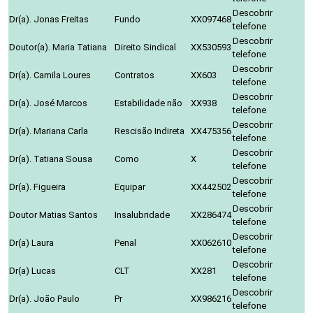
Descobrir
Dr(a). Jonas Freitas
Fundo
XX097468
telefone
Descobrir
Doutor(a). Maria Tatiana
Direito Sindical
XX530593
telefone
Descobrir
Dr(a). Camila Loures
Contratos
XX603
telefone
Descobrir
Dr(a). José Marcos
Estabilidade não
XX938
telefone
Descobrir
Dr(a). Mariana Carla
Rescisão Indireta
XX475356
telefone
Descobrir
Dr(a). Tatiana Sousa
Como
X
telefone
Descobrir
Dr(a). Figueira
Equipar
XX442502
telefone
Descobrir
Doutor Matias Santos
Insalubridade
XX286474
telefone
Descobrir
Dr(a) Laura
Penal
XX062610
telefone
Descobrir
Dr(a) Lucas
CLT
XX281
telefone
Descobrir
Dr(a). João Paulo
Pr
XX986216
telefone