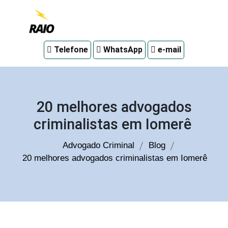
Advogado
Telefone
WhatsApp
e-mail
criminal
em
Curitiba
20 melhores advogados
criminalistas em Iomerê
Advogado Criminal
Blog
20 melhores advogados criminalistas em Iomerê