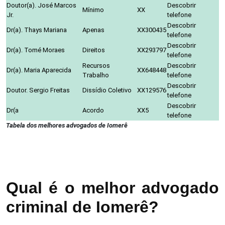
Doutor(a). José Marcos
Descobrir
Mínimo
XX
Jr.
telefone
Descobrir
Dr(a). Thays Mariana
Apenas
XX300435
telefone
Descobrir
Dr(a). Tomé Moraes
Direitos
XX293797
telefone
Recursos
Descobrir
Dr(a). Maria Aparecida
XX648448
Trabalho
telefone
Descobrir
Doutor. Sergio Freitas
Dissídio Coletivo
XX129576
telefone
Descobrir
Dr(a
Acordo
XX5
telefone
Tabela dos melhores advogados de Iomerê
Qual é o melhor advogado
criminal de Iomerê?