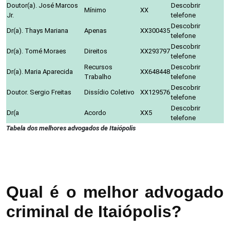
Doutor(a). José Marcos
Descobrir
Mínimo
XX
Jr.
telefone
Descobrir
Dr(a). Thays Mariana
Apenas
XX300435
telefone
Descobrir
Dr(a). Tomé Moraes
Direitos
XX293797
telefone
Recursos
Descobrir
Dr(a). Maria Aparecida
XX648448
Trabalho
telefone
Descobrir
Doutor. Sergio Freitas
Dissídio Coletivo
XX129576
telefone
Descobrir
Dr(a
Acordo
XX5
telefone
Tabela dos melhores advogados de Itaiópolis
Qual é o melhor advogado
criminal de Itaiópolis?