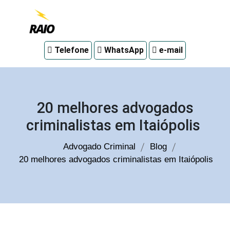
Advogado
Telefone
WhatsApp
e-mail
criminal
em
Curitiba
20 melhores advogados
criminalistas em Itaiópolis
Advogado Criminal
Blog
20 melhores advogados criminalistas em Itaiópolis