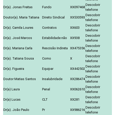
Descobrir
Dr(a). Jonas Freitas
Fundo
XX097468
telefone
Descobrir
Doutor(a). Maria Tatiana
Direito Sindical
XX530593
telefone
Descobrir
Dr(a). Camila Loures
Contratos
XX603
telefone
Descobrir
Dr(a). José Marcos
Estabilidade não
XX938
telefone
Descobrir
Dr(a). Mariana Carla
Rescisão Indireta
XX475356
telefone
Descobrir
Dr(a). Tatiana Sousa
Como
X
telefone
Descobrir
Dr(a). Figueira
Equipar
XX442502
telefone
Descobrir
Doutor Matias Santos
Insalubridade
XX286474
telefone
Descobrir
Dr(a) Laura
Penal
XX062610
telefone
Descobrir
Dr(a) Lucas
CLT
XX281
telefone
Descobrir
Dr(a). João Paulo
Pr
XX986216
telefone