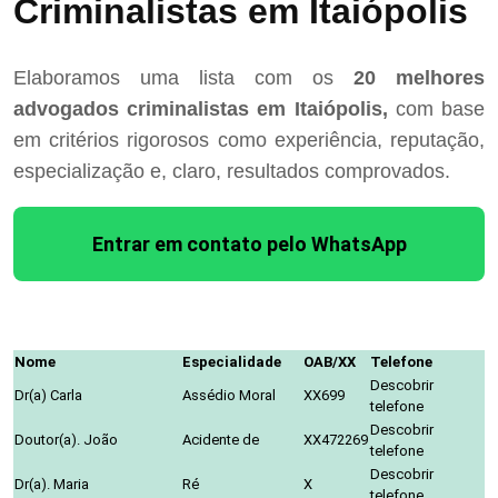
Criminalistas em Itaiópolis
Elaboramos uma lista com os
20 melhores
advogados criminalistas em Itaiópolis,
com base
em critérios rigorosos como experiência, reputação,
especialização e, claro, resultados comprovados.
Entrar em contato pelo WhatsApp
Nome
Especialidade
OAB/XX
Telefone
Descobrir
Dr(a) Carla
Assédio Moral
XX699
telefone
Descobrir
Doutor(a). João
Acidente de
XX472269
telefone
Descobrir
Dr(a). Maria
Ré
X
telefone