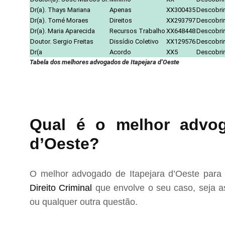
Dr(a). Thays Mariana
Apenas
XX300435
Descobrir
Dr(a). Tomé Moraes
Direitos
XX293797
Descobrir
Dr(a). Maria Aparecida
Recursos Trabalho
XX648448
Descobrir
Doutor. Sergio Freitas
Dissídio Coletivo
XX129576
Descobrir
Dr(a
Acordo
XX5
Descobrir
Tabela dos melhores advogados de Itapejara d’Oeste
Qual é o melhor advoga
d’Oeste?
O melhor advogado de Itapejara d’Oeste para 
Direito Criminal
que envolve o seu caso, seja as
ou qualquer outra questão.