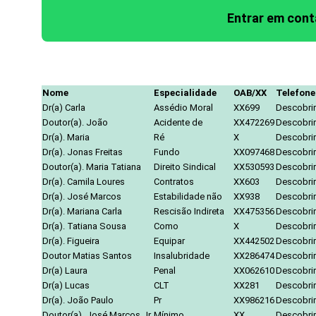
Entrar em con
Nome
Especialidade
OAB/XX
Telefone
Dr(a) Carla
Assédio Moral
XX699
Descobrir
Doutor(a). João
Acidente de
XX472269
Descobrir
Dr(a). Maria
Ré
X
Descobrir
Dr(a). Jonas Freitas
Fundo
XX097468
Descobrir
Doutor(a). Maria Tatiana
Direito Sindical
XX530593
Descobrir
Dr(a). Camila Loures
Contratos
XX603
Descobrir
Dr(a). José Marcos
Estabilidade não
XX938
Descobrir
Dr(a). Mariana Carla
Rescisão Indireta
XX475356
Descobrir
Dr(a). Tatiana Sousa
Como
X
Descobrir
Dr(a). Figueira
Equipar
XX442502
Descobrir
Doutor Matias Santos
Insalubridade
XX286474
Descobrir
Dr(a) Laura
Penal
XX062610
Descobrir
Dr(a) Lucas
CLT
XX281
Descobrir
Dr(a). João Paulo
Pr
XX986216
Descobrir
Doutor(a). José Marcos Jr.
Mínimo
XX
Descobrir