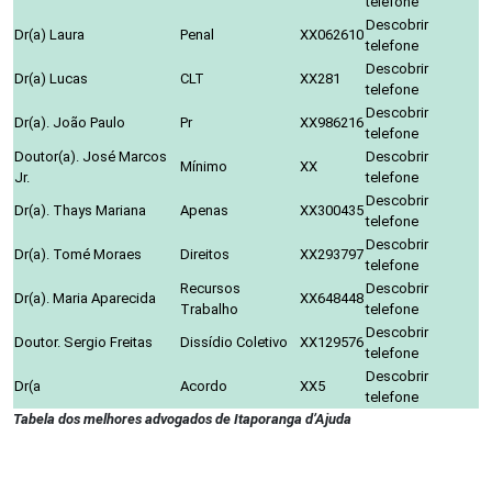
telefone
Descobrir
Dr(a) Laura
Penal
XX062610
telefone
Descobrir
Dr(a) Lucas
CLT
XX281
telefone
Descobrir
Dr(a). João Paulo
Pr
XX986216
telefone
Doutor(a). José Marcos
Descobrir
Mínimo
XX
Jr.
telefone
Descobrir
Dr(a). Thays Mariana
Apenas
XX300435
telefone
Descobrir
Dr(a). Tomé Moraes
Direitos
XX293797
telefone
Recursos
Descobrir
Dr(a). Maria Aparecida
XX648448
Trabalho
telefone
Descobrir
Doutor. Sergio Freitas
Dissídio Coletivo
XX129576
telefone
Descobrir
Dr(a
Acordo
XX5
telefone
Tabela dos melhores advogados de Itaporanga d’Ajuda