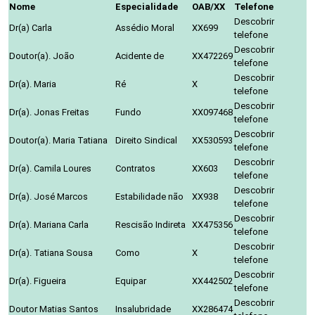
Nome
Especialidade
OAB/XX
Telefone
Descobrir
Dr(a) Carla
Assédio Moral
XX699
telefone
Descobrir
Doutor(a). João
Acidente de
XX472269
telefone
Descobrir
Dr(a). Maria
Ré
X
telefone
Descobrir
Dr(a). Jonas Freitas
Fundo
XX097468
telefone
Descobrir
Doutor(a). Maria Tatiana
Direito Sindical
XX530593
telefone
Descobrir
Dr(a). Camila Loures
Contratos
XX603
telefone
Descobrir
Dr(a). José Marcos
Estabilidade não
XX938
telefone
Descobrir
Dr(a). Mariana Carla
Rescisão Indireta
XX475356
telefone
Descobrir
Dr(a). Tatiana Sousa
Como
X
telefone
Descobrir
Dr(a). Figueira
Equipar
XX442502
telefone
Descobrir
Doutor Matias Santos
Insalubridade
XX286474