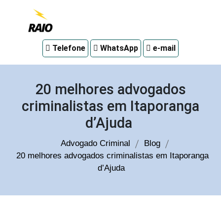
Advogado
Telefone
WhatsApp
e-mail
criminal
em
Curitiba
20 melhores advogados
criminalistas em Itaporanga
d’Ajuda
Advogado Criminal
Blog
20 melhores advogados criminalistas em Itaporanga
d’Ajuda